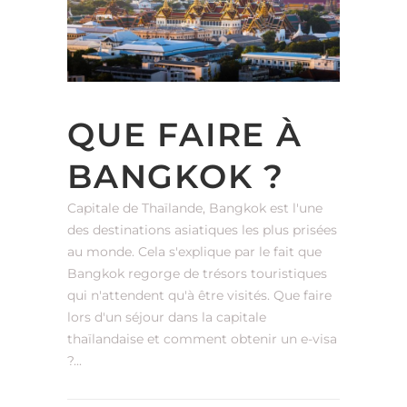
QUE FAIRE À
BANGKOK ?
Capitale de Thaïlande, Bangkok est l'une
des destinations asiatiques les plus prisées
au monde. Cela s'explique par le fait que
Bangkok regorge de trésors touristiques
qui n'attendent qu'à être visités. Que faire
lors d'un séjour dans la capitale
thaïlandaise et comment obtenir un e-visa
?...