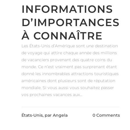
INFORMATIONS
D’IMPORTANCES
À CONNAÎTRE
Les États-Unis d’Amérique sont une destination
de voyage qui attire chaque année des millions
de vacanciers provenant des quatre coins du
monde. Ce n’est vraiment pas surprenant étant
donné les innombrables attractions touristiques
américaines dont plusieurs sont de réputation
mondiale. Si vous aussi vous souhaitez passer
vos prochaines vacances aux...
États-Unis,
par Angela
0 Comments