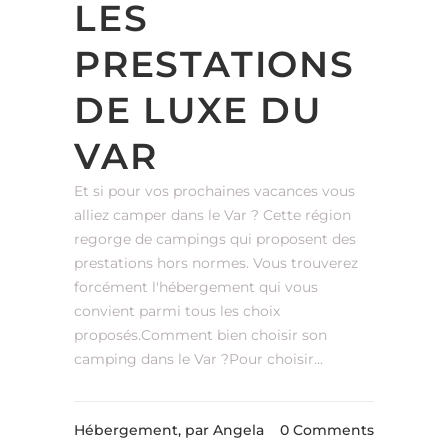
LES
PRESTATIONS
DE LUXE DU
VAR
Et si pour vos prochaines vacances vous
alliez camper dans le Var ? Cette région
regorge de campings qui proposent des
prestations hors normes. Vous trouverez
forcément l'hébergement qui vous
convient parmi tous les choix
proposés.Comment bien choisir son
camping dans le Var ?Pour choisir...
Hébergement,
par Angela
0 Comments