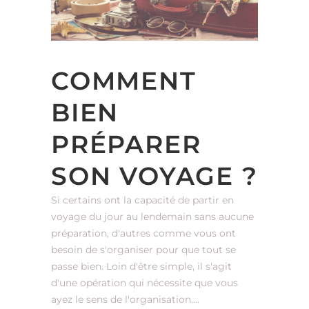
COMMENT
BIEN
PRÉPARER
SON VOYAGE ?
Si certains ont la capacité de partir en
voyage du jour au lendemain sans aucune
préparation, d'autres comme vous ont
besoin de s'organiser pour que tout se
passe bien. Loin d'être simple, il s'agit
d'une opération qui nécessite que vous
ayez le sens de l'organisation....