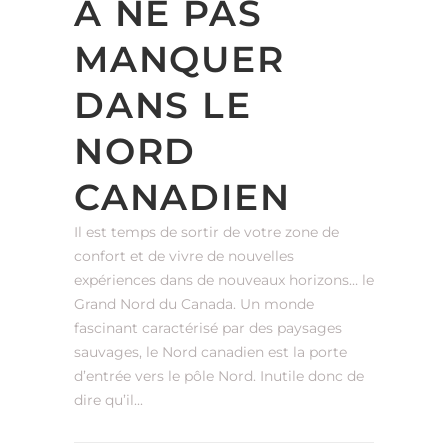
À NE PAS
MANQUER
DANS LE
NORD
CANADIEN
Il est temps de sortir de votre zone de
confort et de vivre de nouvelles
expériences dans de nouveaux horizons… le
Grand Nord du Canada. Un monde
fascinant caractérisé par des paysages
sauvages, le Nord canadien est la porte
d’entrée vers le pôle Nord. Inutile donc de
dire qu’il...