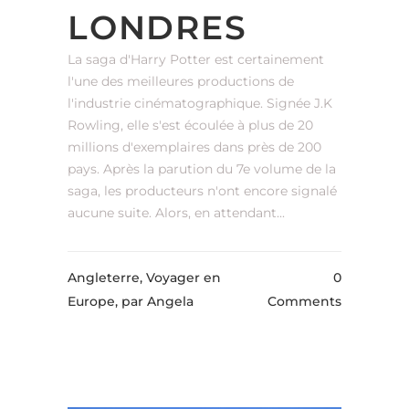
LONDRES
La saga d'Harry Potter est certainement
l'une des meilleures productions de
l'industrie cinématographique. Signée J.K
Rowling, elle s'est écoulée à plus de 20
millions d'exemplaires dans près de 200
pays. Après la parution du 7e volume de la
saga, les producteurs n'ont encore signalé
aucune suite. Alors, en attendant...
Angleterre, Voyager en
0
Europe,
par Angela
Comments