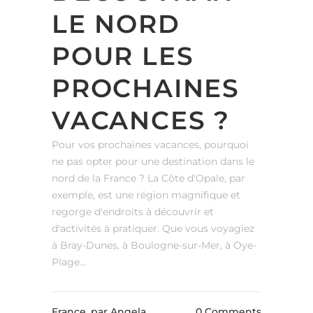
LE NORD
POUR LES
PROCHAINES
VACANCES ?
Pour vos prochaines vacances, pourquoi
ne pas opter pour une destination dans le
nord de la France ? La Côte d'Opale, par
exemple, est une région magnifique et
regorge d'endroits à découvrir et
d'activités à pratiquer. Que vous voyagiez
à Bray-Dunes, à Boulogne-sur-Mer, à Oye-
Plage...
France,
par Angela
0 Comments