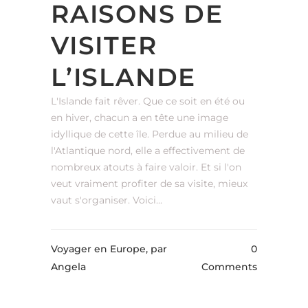
RAISONS DE
VISITER
L’ISLANDE
L'Islande fait rêver. Que ce soit en été ou
en hiver, chacun a en tête une image
idyllique de cette île. Perdue au milieu de
l'Atlantique nord, elle a effectivement de
nombreux atouts à faire valoir. Et si l'on
veut vraiment profiter de sa visite, mieux
vaut s'organiser. Voici...
Voyager en Europe,
par
0
Angela
Comments