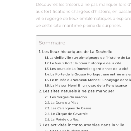
Découvrez les trésors à ne pas manquer lors d’
aux fortifications chargées d’histoire, en pass
ville regorge de lieux emblématiques à explor
de cette cité maritime pleine de surprises.
Sommaire
Les lieux historiques de La Rochelle
La vieille ville : un témoignage de l’histoire de La
Le Vieux Port : le cœur historique de la cité
Les tours de La Rochelle : gardiennes de la cité
La Porte de la Grosse Horloge : une entrée maj
Le musée du Nouveau Monde : un voyage dans 
La Maison Henri II : un joyau de la Renaissance
Les sites naturels à ne pas manquer
Les Gorges du Verdon
La Dune du Pilat
Les Calanques de Cassis
Le Cirque de Gavarnie
La Pointe du Raz
Les activités incontournables dans la ville