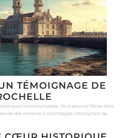
: UN TÉMOIGNAGE DE
 ROCHELLE
s historiques incontournables. Vous pourrez flâner dans
préservée des maisons à colombages, témoignant du
LE CŒUR HISTORIQUE