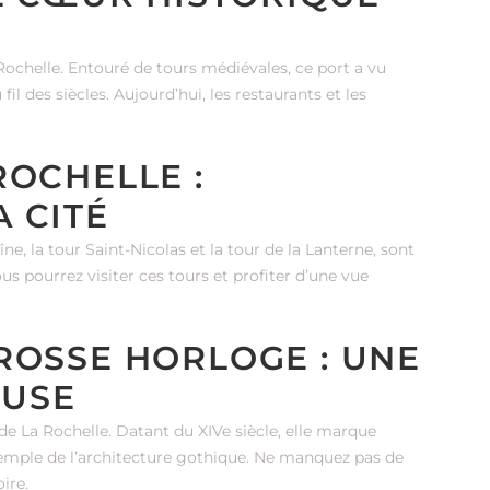
ochelle. Entouré de tours médiévales, ce port a vu
 des siècles. Aujourd’hui, les restaurants et les
ROCHELLE :
 CITÉ
îne, la tour Saint-Nicolas et la tour de la Lanterne, sont
Vous pourrez visiter ces tours et profiter d’une vue
ROSSE HORLOGE : UNE
EUSE
e La Rochelle. Datant du XIVe siècle, elle marque
e exemple de l’architecture gothique. Ne manquez pas de
ire.