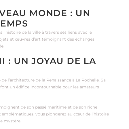
VEAU MONDE : UN
TEMPS
stoire de la ville à travers ses liens avec le
objets et œuvres d’art témoignant des échanges
de.
I : UN JOYAU DE LA
de l’architecture de la Renaissance à La Rochelle. Sa
n font un édifice incontournable pour les amateurs
témoignent de son passé maritime et de son riche
ux emblématiques, vous plongerez au cœur de l’histoire
de mystère.