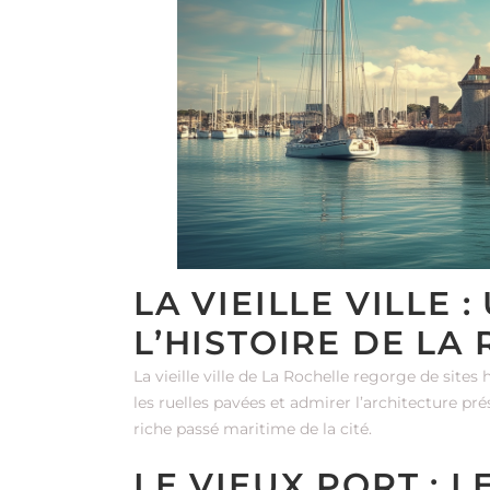
LA VIEILLE VILLE 
L’HISTOIRE DE LA
La vieille ville de La Rochelle regorge de site
les ruelles pavées et admirer l’architecture 
riche passé maritime de la cité.
LE VIEUX PORT : 