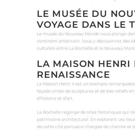
LE MUSÉE DU NOU
VOYAGE DANS LE 
Le musée du Nouveau Monde vous plonge dans l’hi
continent américain. Vous y découvrirez des 
culturels entre La Rochelle et le Nouveau Mon
LA MAISON HENRI I
RENAISSANCE
La Maison Henri II est un exemple remarquable 
façade ornée de sculptures et de bas-reliefs e
d’histoire et d’art.
La Rochelle regorge de sites historiques qui 
patrimoine architectural. En explorant ces lie
de cette cité portuaire chargée de charme et 