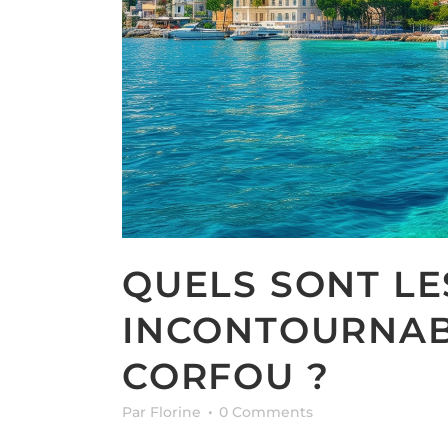
QUELS SONT LE
INCONTOURNABL
CORFOU ?
Par Florine
0 Comments