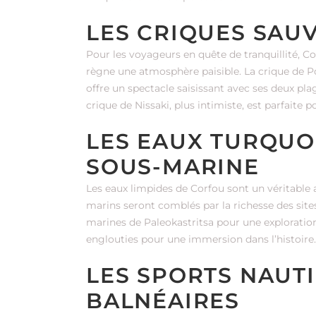
LES CRIQUES SAU
Pour les voyageurs en quête de tranquillité, C
règne une atmosphère paisible. La crique de P
offre un spectacle saisissant avec ses deux pl
crique de Nissaki, plus intimiste, est parfaite 
LES EAUX TURQUO
SOUS-MARINE
Les eaux limpides de Corfou sont un véritable
marins seront comblés par la richesse des sites
marines de Paleokastritsa pour une exploration
englouties pour une immersion dans l’histoire.
LES SPORTS NAUTI
BALNÉAIRES