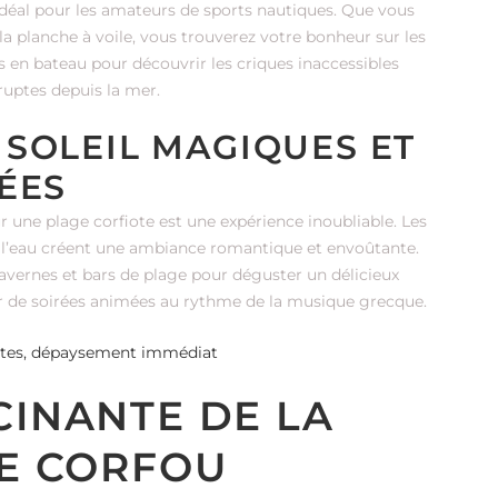
 idéal pour les amateurs de sports nautiques. Que vous
la planche à voile, vous trouverez votre bonheur sur les
s en bateau pour découvrir les criques inaccessibles
bruptes depuis la mer.
 SOLEIL MAGIQUES ET
ÉES
r une plage corfiote est une expérience inoubliable. Les
e l’eau créent une ambiance romantique et envoûtante.
avernes et bars de plage pour déguster un délicieux
er de soirées animées au rythme de la musique grecque.
roates, dépaysement immédiat
CINANTE DE LA
DE CORFOU