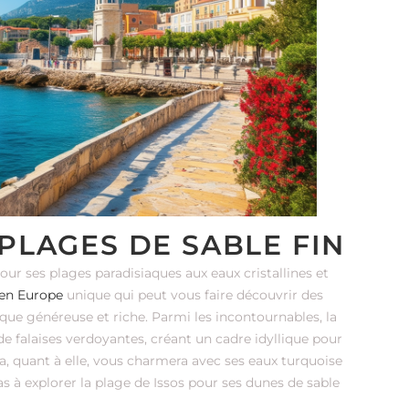
PLAGES DE SABLE FIN
our ses plages paradisiaques aux eaux cristallines et
en Europe
unique qui peut vous faire découvrir des
que généreuse et riche. Parmi les incontournables, la
de falaises verdoyantes, créant un cadre idyllique pour
tsa, quant à elle, vous charmera avec ses eaux turquoise
s à explorer la plage de Issos pour ses dunes de sable