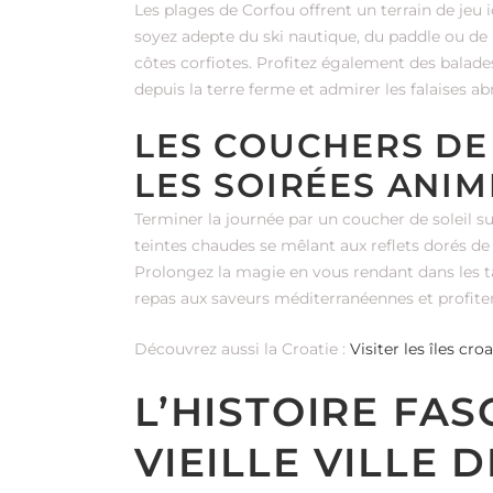
Les plages de Corfou offrent un terrain de jeu
soyez adepte du ski nautique, du paddle ou de 
côtes corfiotes. Profitez également des balade
depuis la terre ferme et admirer les falaises a
LES COUCHERS DE
LES SOIRÉES ANIM
Terminer la journée par un coucher de soleil su
teintes chaudes se mêlant aux reflets dorés d
Prolongez la magie en vous rendant dans les t
repas aux saveurs méditerranéennes et profit
Découvrez aussi la Croatie :
Visiter les îles c
L’HISTOIRE FAS
VIEILLE VILLE 