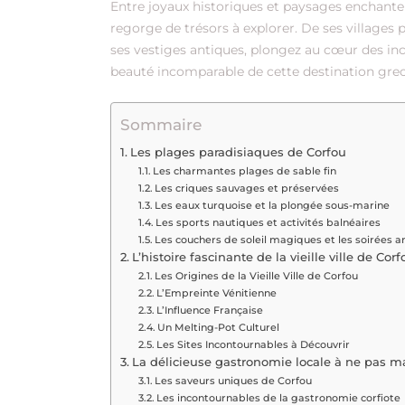
Entre joyaux historiques et paysages enchanteur
regorge de trésors à explorer. De ses villages 
ses vestiges antiques, plongez au cœur des inc
beauté incomparable de cette destination grec
Sommaire
Les plages paradisiaques de Corfou
Les charmantes plages de sable fin
Les criques sauvages et préservées
Les eaux turquoise et la plongée sous-marine
Les sports nautiques et activités balnéaires
Les couchers de soleil magiques et les soirées 
L’histoire fascinante de la vieille ville de Corf
Les Origines de la Vieille Ville de Corfou
L’Empreinte Vénitienne
L’Influence Française
Un Melting-Pot Culturel
Les Sites Incontournables à Découvrir
La délicieuse gastronomie locale à ne pas 
Les saveurs uniques de Corfou
Les incontournables de la gastronomie corfiote