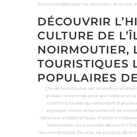
incontournable pour les amoureux de la mer e
DÉCOUVRIR L’HI
CULTURE DE L’Î
NOIRMOUTIER, L
TOURISTIQUES 
POPULAIRES D
L’île de Noirmoutier est un endroit emblém
globale, renommée pour son histoire et sa c
traditions locales qui remontent à plusieur
paysages côtiers émerveilleront les tour
nationaux emblématiques, d’anciens châteaux e
Noirmoutier, vous pourrez découvrir l’imp
l’économie locale. De plus, les produits de la