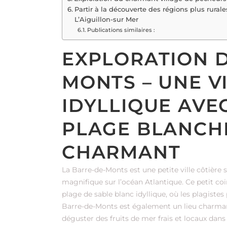
Partir à la découverte des régions plus rur
L’Aiguillon-sur Mer
Publications similaires :
EXPLORATION D
MONTS – UNE V
IDYLLIQUE AVE
PLAGE BLANCHE
CHARMANT
La Barre-de-Monts est une petite ville côtière s
magnifique sur l’océan Atlantique. Ce petit c
plage de sable blanc idyllique, où les plagistes
Barre-de-Monts est également un lieu charmant
déguster des fruits de mer frais et locaux dans 