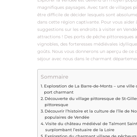
Explorer la Vendée est devenu un moyen populai
magnifiques paysages. Avec tant de villages pitt
être difficile de décider lesquels sont absolu
dans cette région captivante. Pour vous aider à 
suggestions sur les endroits à visiter en Vendé
attractions ! Des ports de pêche pittoresques
vignobles, des forteresses médiévales idyllique
goûts. Nous vous donnerons un aperçu de ce que
séjour avec nous dans le charmant départemen
Sommaire
Exploration de La Barre-de-Monts – une ville 
port charmant
Découverte du village pittoresque de St-Gille
pittoresque
Découvrir l’histoire et la culture de l’île de N
populaires de Vendée
Visite du château médiéval de Talmont Saint
surplombant l’estuaire de la Loire
Exploration du charmant village de pêcheurs 