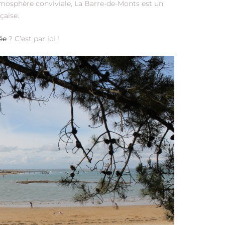
mosphère conviviale, La Barre-de-Monts est un
çaise.
ée
? C’est par ici !