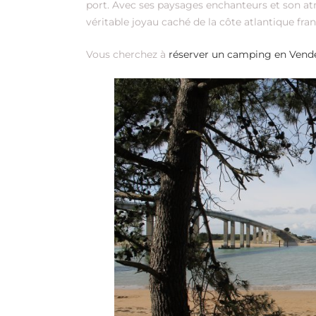
port. Avec ses paysages enchanteurs et son at
véritable joyau caché de la côte atlantique fran
Vous cherchez à
réserver un camping en Vend