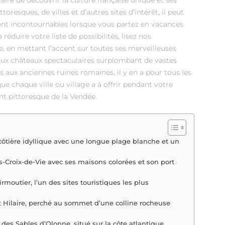
re de découvrir la culture française unique et ses
oresques, de villes et d’autres sites d’intérêt, il peut
ment incontournables lorsque vous partez en vacances
réduire votre liste de possibilités, lisez nos
e, en mettant l’accent sur toutes ses merveilleuses
 aux châteaux spectaculaires surplombant de vastes
s aux anciennes ruines romaines, il y en a pour tous les
 chaque ville ou village a à offrir pendant votre
t pittoresque de la Vendée.
côtière idyllique avec une longue plage blanche et un
s-Croix-de-Vie avec ses maisons colorées et son port
oirmoutier, l’un des sites touristiques les plus
 Hilaire, perché au sommet d’une colline rocheuse
des Sables d’Olonne, situé sur la côte atlantique