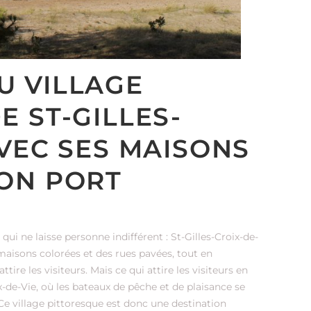
U VILLAGE
E ST-GILLES-
AVEC SES MAISONS
SON PORT
ui ne laisse personne indifférent : St-Gilles-Croix-de-
s maisons colorées et des rues pavées, tout en
re les visiteurs. Mais ce qui attire les visiteurs en
x-de-Vie, où les bateaux de pêche et de plaisance se
e village pittoresque est donc une destination