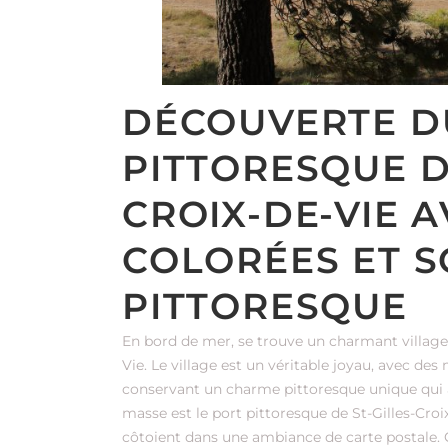
DÉCOUVERTE D
PITTORESQUE D
CROIX-DE-VIE 
COLORÉES ET 
PITTORESQUE
En bord de mer, se trouve un charmant village q
Vie. Le village est un véritable joyau, avec de
conservant un charme pittoresque unique qui atti
masse est le port pittoresque de St-Gilles-Croi
côtoient dans une ambiance de carte postale. C