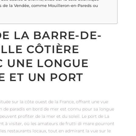
ales de la Vendée, comme Mouilleron-en-Pareds ou
E LA BARRE-DE-
ILLE CÔTIÈRE
C UNE LONGUE
 ET UN PORT
ituée sur la côte ouest de la France, offrant une vue
oin de paradis en bord de mer est connu pour sa longue
 peuvent profiter de la mer et du soleil. Le port de La
 à visiter, où les amateurs de frutti di mare pourront
les restaurants locaux, tout en admirant la vue sur le