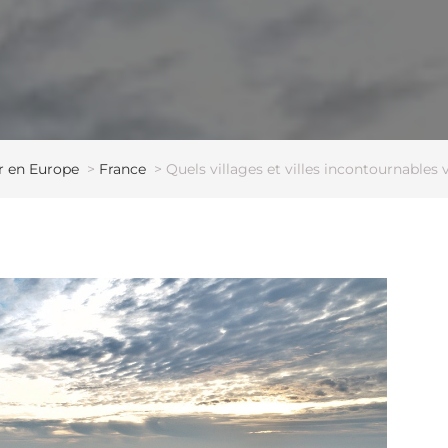
r en Europe
>
France
>
Quels villages et villes incontournables 