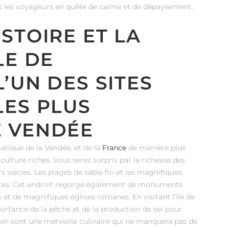
t les voyageurs en quête de calme et de dépaysement.
STOIRE ET LA
LE DE
’UN DES SITES
LES PLUS
E VENDÉE
atique de la Vendée, et de la
France
de manière plus
ulture riches. Vous serez surpris par la richesse des
s siècles. Les plages de sable fin et les magnifiques
istes. Cet endroit regorge également de monuments
t de magnifiques églises romanes. En visitant l’île de
ortance de la pêche et de la production de sel pour
 mer sont une merveille culinaire qui ne manquera pas de