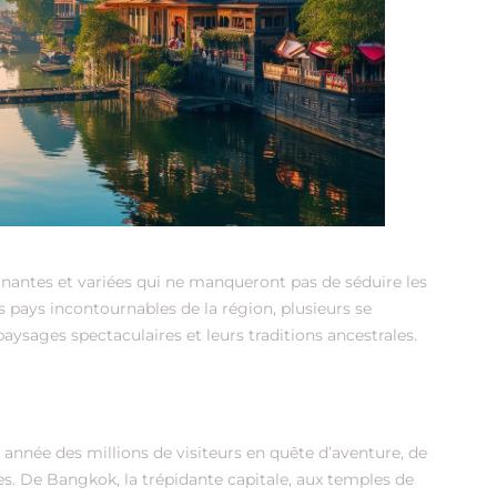
inantes et variées qui ne manqueront pas de séduire les
pays incontournables de la région, plusieurs se
paysages spectaculaires et leurs traditions ancestrales.
e année des millions de visiteurs en quête d’aventure, de
s. De Bangkok, la trépidante capitale, aux temples de