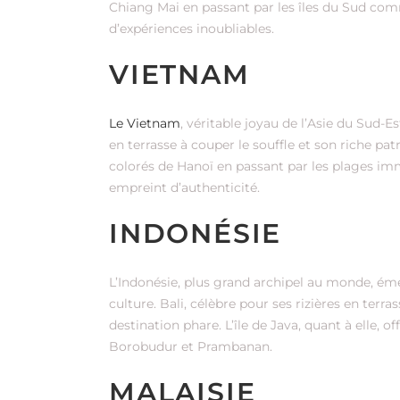
Chiang Mai en passant par les îles du Sud comm
d’expériences inoubliables.
VIETNAM
Le Vietnam
, véritable joyau de l’Asie du Sud-Es
en terrasse à couper le souffle et son riche p
colorés de Hanoï en passant par les plages 
empreint d’authenticité.
INDONÉSIE
L’Indonésie, plus grand archipel au monde, émerv
culture. Bali, célèbre pour ses rizières en terra
destination phare. L’île de Java, quant à elle, o
Borobudur et Prambanan.
MALAISIE