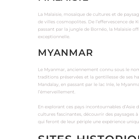
La Malaisie, mosaïque de cultures et de paysag
de villes cosmopolites. De l’effervescence de
passant par la jungle de Bornéo, la Malaisie of
exceptionnelle.
MYANMAR
Le Myanmar, anciennement connu sous le nom d
traditions préservées et la gentillesse de ses 
Mandalay, en passant par le lac Inle, le Myanmar
l’émerveillement.
En explorant ces pays incontournables d’Asie 
cultures fascinantes, découvrir des paysages à
qui feront de leur périple une expérience uniqu