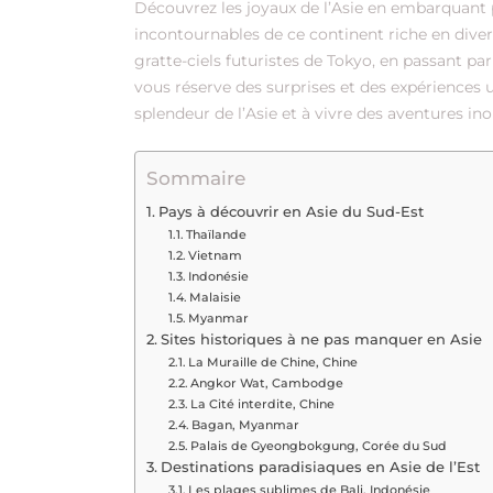
Découvrez les joyaux de l’Asie en embarquant 
incontournables de ce continent riche en diver
gratte-ciels futuristes de Tokyo, en passant p
vous réserve des surprises et des expériences u
splendeur de l’Asie et à vivre des aventures ino
Sommaire
Pays à découvrir en Asie du Sud-Est
Thaïlande
Vietnam
Indonésie
Malaisie
Myanmar
Sites historiques à ne pas manquer en Asie
La Muraille de Chine, Chine
Angkor Wat, Cambodge
La Cité interdite, Chine
Bagan, Myanmar
Palais de Gyeongbokgung, Corée du Sud
Destinations paradisiaques en Asie de l’Est
Les plages sublimes de Bali, Indonésie