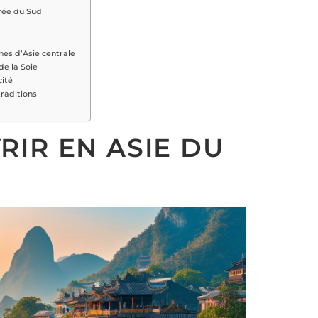
orée du Sud
nes d’Asie centrale
de la Soie
cité
raditions
RIR EN ASIE DU