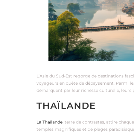
L’Asie du Sud-Est regorge de destinations fasc
voyageurs en quête de dépaysement. Parmi les 
démarquent par leur richesse culturelle, leurs 
THAÏLANDE
La Thaïlande
, terre de contrastes, attire chaqu
temples magnifiques et de plages paradisiaque