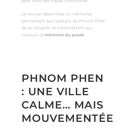
jeter dans des fosses communes.
Le lieu est désormais un mémorial,
permettant aux habitant de Phnom Phen
de se recueillir et transmettant aux
visiteurs la
mémoire du passé
.
PHNOM PHEN
: UNE VILLE
CALME… MAIS
MOUVEMENTÉE