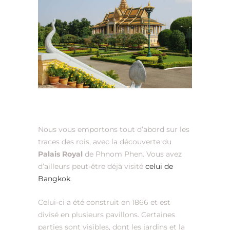
Nous vous emportons tout d’abord sur les
traces des rois, avec la découverte du
Palais Royal
de Phnom Phen. Vous avez
d’ailleurs peut-être déjà visité
celui de
Bangkok
.
Celui-ci a été construit en 1866 et est
divisé en plusieurs pavillons. Certaines
parties sont visibles, dont les jardins et la