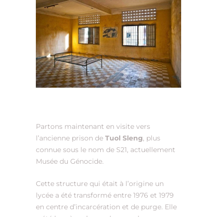
Partons maintenant en visite vers
l’ancienne prison de
Tuol Sleng
, plus
connue sous le nom de S21, actuellement
Musée du Génocide.
Cette structure qui était à l’origine un
lycée a été transformé entre 1976 et 1979
en centre d’incarcération et de purge. Elle