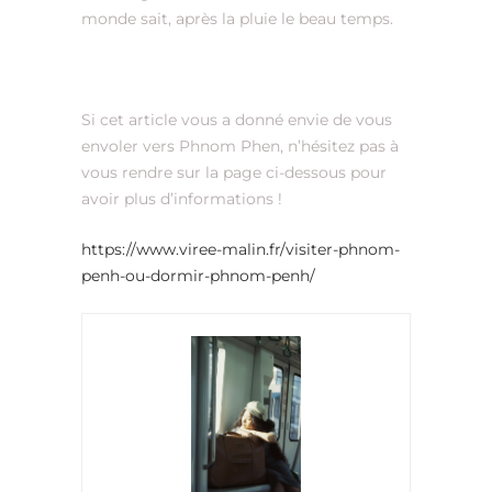
monde sait, après la pluie le beau temps.
Si cet article vous a donné envie de vous
envoler vers Phnom Phen, n’hésitez pas à
vous rendre sur la page ci-dessous pour
avoir plus d’informations !
https://www.viree-malin.fr/visiter-phnom-
penh-ou-dormir-phnom-penh/