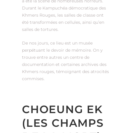
a été la scène de nombreuses horreurs.
Durant le Kampuchéa démocratique des
Khmers Rouges, les salles de classe ont
été transformées en cellules, ainsi qu’en
salles de tortures.
De nos jours, ce lieu est un musée
perpétuant le devoir de mémoire. On y
trouve entre autres un centre de
documentation et certaines archives des
Khmers rouges, témoignant des atrocités
commises.
CHOEUNG EK
(LES CHAMPS