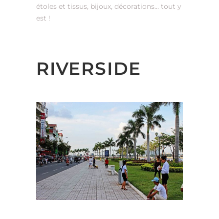
étoles et tissus, bijoux, décorations… tout y
est !
RIVERSIDE