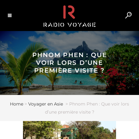
PHNOM PHEN : QUE
VOIR LORS D’UNE
PREMIÈRE VISITE ?
Home
>
Voyager en Asie
>
Phnom Phen : Que voir lors
d’une première visite ?