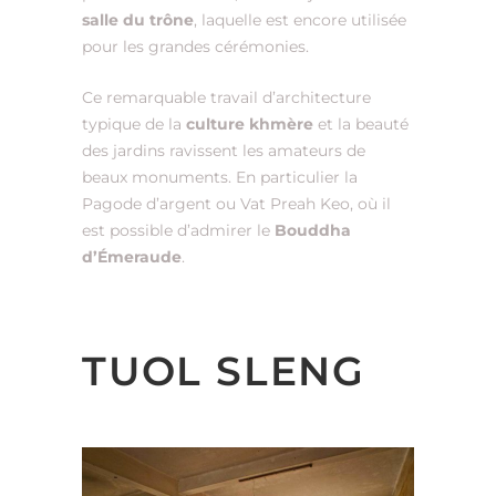
salle du trône
, laquelle est encore utilisée
pour les grandes cérémonies.
Ce remarquable travail d’architecture
typique de la
culture khmère
et la beauté
des jardins ravissent les amateurs de
beaux monuments. En particulier la
Pagode d’argent ou Vat Preah Keo, où il
est possible d’admirer le
Bouddha
d’Émeraude
.
TUOL SLENG