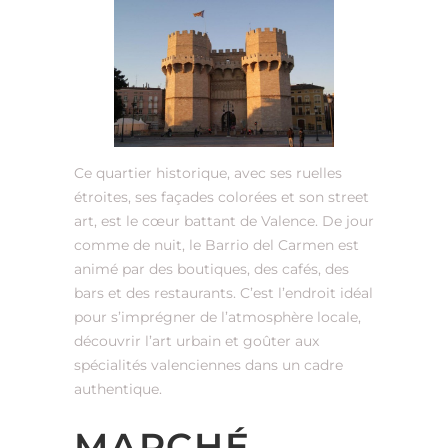
Ce quartier historique, avec ses ruelles
étroites, ses façades colorées et son street
art, est le cœur battant de Valence. De jour
comme de nuit, le Barrio del Carmen est
animé par des boutiques, des cafés, des
bars et des restaurants. C’est l’endroit idéal
pour s’imprégner de l’atmosphère locale,
découvrir l’art urbain et goûter aux
spécialités valenciennes dans un cadre
authentique.
MARCHÉ