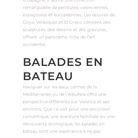
d’Espagne, il abrite une collection
remarquable de peintures valenciennes,
espagnoles et européennes. Les œuvres de
Goya, Velázquez et El Greco côtoient des
sculptures, des dessins et des gravures,
offrant un panorama riche de l’art
occidental.
BALADES EN
BATEAU
Naviguer sur les eaux calmes de la
Méditerranée ou de l’Albufera offre une
perspective différente sur Valence et ses
environs. Que ce soit pour une excursion
romantique, une aventure familiale ou une
découverte écologique, les balades en
bateau sont une expérience à ne pas