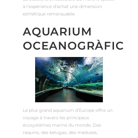
à l’expérience d’achat une dimension
esthétique remarquable.
AQUARIUM
OCEANOGRÀFIC
Le plus grand aquarium d’Europe offre un
voyage à travers les principaux
écosystèmes marins du monde. Des
requins, des belugas, des méduses,