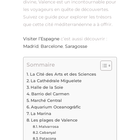
divine, Valence est un incontournable pour
les voyageurs en quête de découvertes.
Suivez ce guide pour explorer les trésors
que cette cité méditerranéenne a à offrir.
Visiter l’Espagne
c’est aussi découvrir :
Madrid
,
Barcelone
,
Saragosse
Sommaire
La Cité des Arts et des Sciences
La Cathédrale Miguelete
Halle de la Soie
Barrio del Carmen
Marché Central
Aquarium Oceanogràfic
La Marina
Les plages de Valence
Malvarrosa
Cabanyal
Patacona