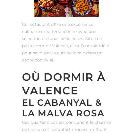
Ce restaurant offre une expérience
culinaire méditerranéenne avec une
sélection de tapas délicieuses. Situé en
plein cœur de Valence, c’est l’endroit idéal
pour savourer la cuisine locale dans un
cadre convivial.
OÙ DORMIR À
VALENCE
EL CABANYAL &
LA MALVA ROSA
Ces quartiers côtiers combinent le charme
de l’ancien et le confort moderne, offrant