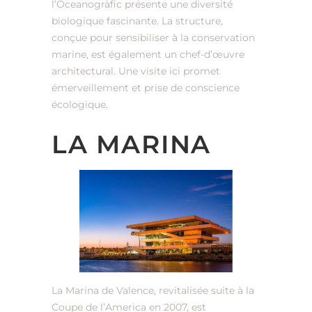
l’Oceanogràfic présente une diversité
biologique fascinante. La structure,
conçue pour sensibiliser à la conservation
marine, est également un chef-d’œuvre
architectural. Une visite ici promet
émerveillement et prise de conscience
écologique.
LA MARINA
La Marina de Valence, revitalisée suite à la
Coupe de l’America en 2007, est