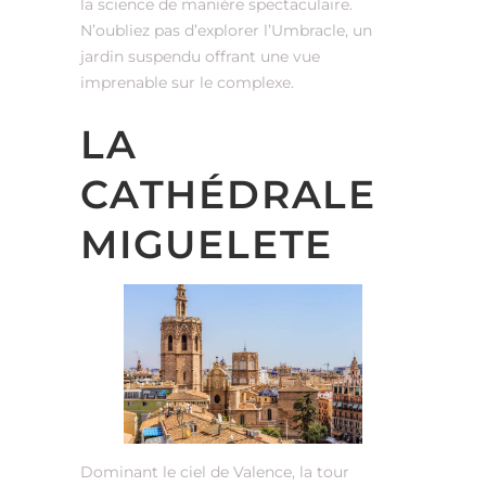
la science de manière spectaculaire.
N’oubliez pas d’explorer l’Umbracle, un
jardin suspendu offrant une vue
imprenable sur le complexe.
LA
CATHÉDRALE
MIGUELETE
Dominant le ciel de Valence, la tour