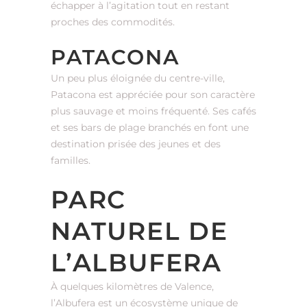
échapper à l’agitation tout en restant
proches des commodités.
PATACONA
Un peu plus éloignée du centre-ville,
Patacona est appréciée pour son caractère
plus sauvage et moins fréquenté. Ses cafés
et ses bars de plage branchés en font une
destination prisée des jeunes et des
familles.
PARC
NATUREL DE
L’ALBUFERA
À quelques kilomètres de Valence,
l’Albufera est un écosystème unique de