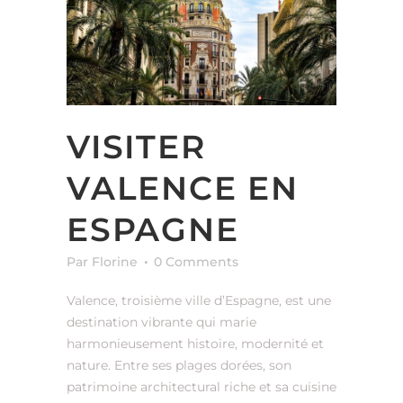
VISITER
VALENCE EN
ESPAGNE
Par Florine
0 Comments
Valence, troisième ville d’Espagne, est une
destination vibrante qui marie
harmonieusement histoire, modernité et
nature. Entre ses plages dorées, son
patrimoine architectural riche et sa cuisine