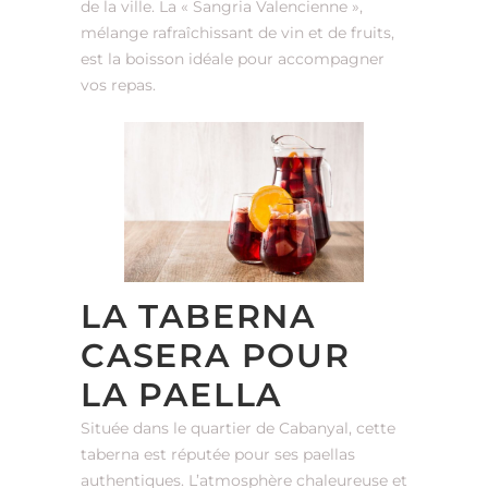
de la ville. La « Sangria Valencienne »,
mélange rafraîchissant de vin et de fruits,
est la boisson idéale pour accompagner
vos repas.
LA TABERNA
CASERA POUR
LA PAELLA
Située dans le quartier de Cabanyal, cette
taberna est réputée pour ses paellas
authentiques. L’atmosphère chaleureuse et