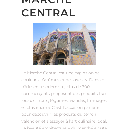
CENTRAL
Le Marché Central est une explosion de
couleurs, d’arômes et de saveurs. Dans ce
bâtiment moderniste, plus de 300
commerçants proposent des produits frais
locaux : fruits, légumes, viandes, fromages
et plus encore. C’est l’occasion parfaite
pour découvrir les produits du terroir
valencien et s’essayer à l’art culinaire local.
La beauté architecturale du marché ajoute