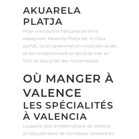
AKUARELA
PLATJA
Pour une touche française en terre
espagnole, Akuarela Platja est le choix
parfait. Sa programmation musicale variée
et son emplacement en bord de mer en
font un lieu prisé des noctambules.
OÙ MANGER À
VALENCE
LES SPÉCIALITÉS
À VALENCIA
La paella, plat emblématique de Valence,
se déguste dans de nombreux restaurants