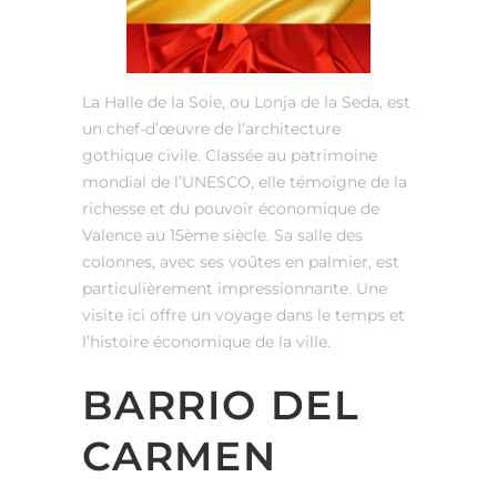
La Halle de la Soie, ou Lonja de la Seda, est
un chef-d’œuvre de l’architecture
gothique civile. Classée au patrimoine
mondial de l’UNESCO, elle témoigne de la
richesse et du pouvoir économique de
Valence au 15ème siècle. Sa salle des
colonnes, avec ses voûtes en palmier, est
particulièrement impressionnante. Une
visite ici offre un voyage dans le temps et
l’histoire économique de la ville.
BARRIO DEL
CARMEN