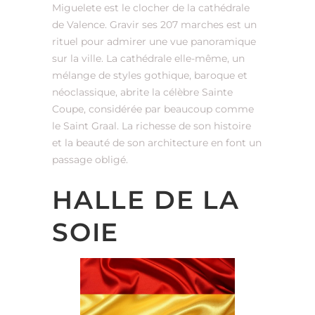
Miguelete est le clocher de la cathédrale
de Valence. Gravir ses 207 marches est un
rituel pour admirer une vue panoramique
sur la ville. La cathédrale elle-même, un
mélange de styles gothique, baroque et
néoclassique, abrite la célèbre Sainte
Coupe, considérée par beaucoup comme
le Saint Graal. La richesse de son histoire
et la beauté de son architecture en font un
passage obligé.
HALLE DE LA
SOIE