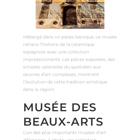
Hébergé dans un palais baroque, ce musée
retrace l’histoire de la céramique
espagnole avec une collection
impressionnante. Les pièces exposées, des
simples ustensiles du quotidien aux
œuvres d’art complexes, montrent
l’évolution de cette tradition artistique
dans la région.
MUSÉE DES
BEAUX-ARTS
L’un des plus importants musées d’art