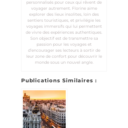
personnalisés pour ceux qui rêvent de
voyager autrement. Florine aime
explorer des lieux insolites, loin des
sentiers touristiques, et privilégie les
voyages immersifs qui lui permettent
de vivre des expériences authentiques.
Son objectif est de transmettre sa
passion pour les voyages et
d’encourager ses lecteurs à sortir de
leur zone de confort pour découvrir le
monde sous un nouvel angle.
Publications Similaires :