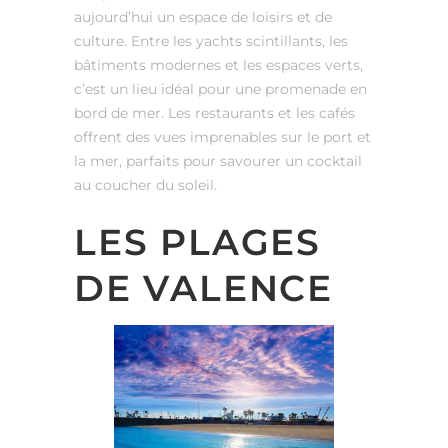
aujourd’hui un espace de loisirs et de
culture. Entre les yachts scintillants, les
bâtiments modernes et les espaces verts,
c’est un lieu idéal pour une promenade en
bord de mer. Les restaurants et les cafés
offrent des vues imprenables sur le port et
la mer, parfaits pour savourer un cocktail
au coucher du soleil.
LES PLAGES
DE VALENCE