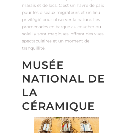
marais et de lacs. C’est un havre de paix
pour les oiseaux migrateurs et un lieu
privilégié pour observer la nature. Les
promenades en barque au coucher du
soleil y sont magiques, offrant des vues
spectaculaires et un moment de
tranquillité.
MUSÉE
NATIONAL DE
LA
CÉRAMIQUE