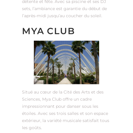
détente et fête. Avec sa piscine et ses DJ
sets, l’ambiance est garantie du début de
l’après-midi jusqu’au coucher du soleil.
MYA CLUB
Situé au cœur de la Cité des Arts et des
Sciences, Mya Club offre un cadre
impressionnant pour danser sous les
étoiles. Avec ses trois salles et son espace
extérieur, la variété musicale satisfait tous
les goûts.