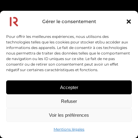
Gérer le consentement
MENTIONS UTILES
Pour offrir les meilleures expériences, nous utilisons des
technologies telles que les cookies pour stocker et/ou accéder aux
informations des appareils. Le fait de consentir à ces technologies
nous permettra de traiter des données telles que le comportement
Visiter la France
de navigation ou les ID uniques sur ce site. Le fait de ne pas
consentir ou de retirer son consentement peut avoir un effet
Visiter l'Italie
négatif sur certaines caractéristiques et fonctions.
Visiter l'Espagne
Accepter
Visiter le Portugal
Refuser
Visiter la Croatie
Visiter l'Irlande
Voir les préférences
Visiter la Roumanie
Mentions légales
Visiter la Corée du Sud