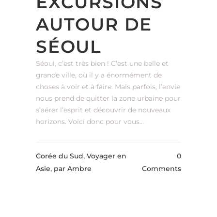
EXCURSIONS
AUTOUR DE
SÉOUL
Séoul, c’est très bien ! C’est une belle et
grande ville, où il y a énormément de
choses à voir et à faire. Mais parfois, l’envie
nous prend de quitter la zone urbaine pour
s’aérer l’esprit et découvrir de nouveaux
horizons. Voici donc pour vous...
Corée du Sud, Voyager en
0
Asie,
par Ambre
Comments