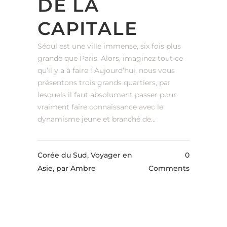
DE LA
CAPITALE
Séoul est une ville immense, six fois plus
grande que Paris. Alors, imaginez tout ce
qu’il y a à faire ! Aujourd’hui, nous vous
présentons trois grands quartiers, par
lesquels il faut absolument passer pour
vraiment faire connaissance avec le
dynamisme jeune et branché de...
Corée du Sud, Voyager en
0
Asie,
par Ambre
Comments