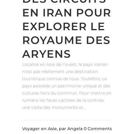
EN IRAN POUR
EXPLORER LE
ROYAUME DES
ARYENS
Localisé en Asie de l’ouest, le pays iranien
n’est pas réellement une destination
touristique connue de tous. Toutefois, ce
pays possède un patrimoine unique et des
cultures hors du commun. Pour mettre en
lumière les faces cachées de la contrée,
une visite des monuments et...
Voyager en Asie,
par Angela
0 Comments