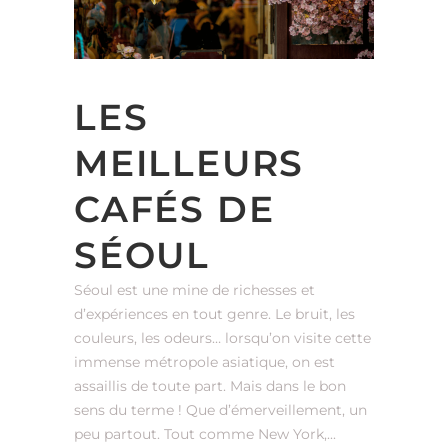
LES
MEILLEURS
CAFÉS DE
SÉOUL
Séoul est une mine de richesses et
d’expériences en tout genre. Le bruit, les
couleurs, les odeurs… lorsqu’on visite cette
immense métropole asiatique, on est
assaillis de toute part. Mais dans le bon
sens du terme ! Que d’émerveillement, un
peu partout. Tout comme New York,...