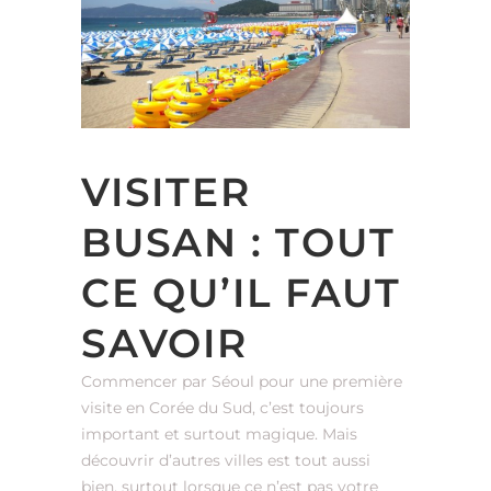
VISITER
BUSAN : TOUT
CE QU’IL FAUT
SAVOIR
Commencer par Séoul pour une première
visite en Corée du Sud, c’est toujours
important et surtout magique. Mais
découvrir d’autres villes est tout aussi
bien, surtout lorsque ce n’est pas votre