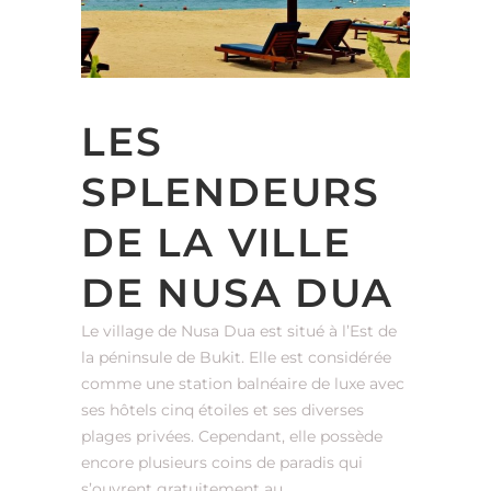
LES
SPLENDEURS
DE LA VILLE
DE NUSA DUA
Le village de Nusa Dua est situé à l’Est de
la péninsule de Bukit. Elle est considérée
comme une station balnéaire de luxe avec
ses hôtels cinq étoiles et ses diverses
plages privées. Cependant, elle possède
encore plusieurs coins de paradis qui
s’ouvrent gratuitement au...