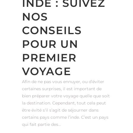
INDE : SUIVEZ
NOS
CONSEILS
POUR UN
PREMIER
VOYAGE
Afin de ne pas vous ennuyer, ou d’éviter
certaines surprises, il est important de
bien préparer votre voyage quelle que soit
la destination. Cependant, tout cela peut
être évité s’il s’agit de séjourner dans
certains pays comme l’inde. C’est un pays
qui fait partie des...