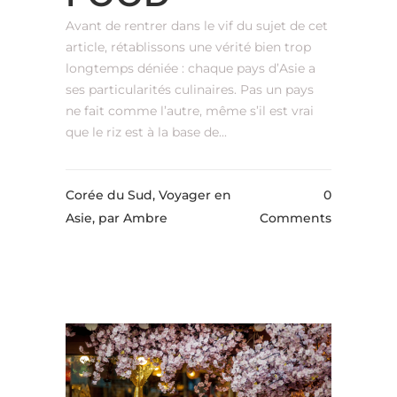
Avant de rentrer dans le vif du sujet de cet
article, rétablissons une vérité bien trop
longtemps déniée : chaque pays d’Asie a
ses particularités culinaires. Pas un pays
ne fait comme l’autre, même s’il est vrai
que le riz est à la base de...
Corée du Sud, Voyager en
0
Asie,
par Ambre
Comments