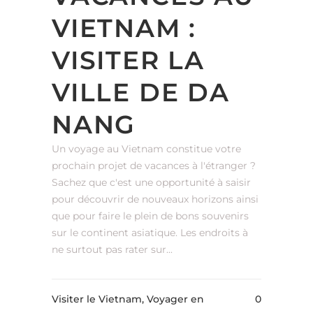
VIETNAM :
VISITER LA
VILLE DE DA
NANG
Un voyage au Vietnam constitue votre
prochain projet de vacances à l'étranger ?
Sachez que c'est une opportunité à saisir
pour découvrir de nouveaux horizons ainsi
que pour faire le plein de bons souvenirs
sur le continent asiatique. Les endroits à
ne surtout pas rater sur...
Visiter le Vietnam, Voyager en
0