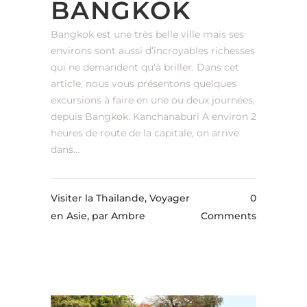
BANGKOK
Bangkok est une très belle ville mais ses
environs sont aussi d’incroyables richesses
qui ne demandent qu’à briller. Dans cet
article, nous vous présentons quelques
excursions à faire en une ou deux journées,
depuis Bangkok. Kanchanaburi À environ 2
heures de route de la capitale, on arrive
dans...
Visiter la Thailande, Voyager
0
en Asie,
par Ambre
Comments