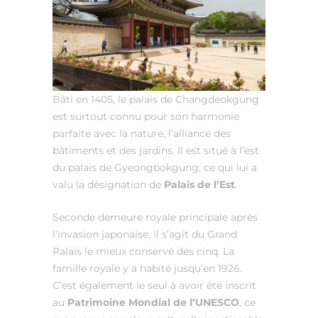
Bâti en 1405, le palais de Changdeokgung
est surtout connu pour son harmonie
parfaite avec la nature, l’alliance des
bâtiments et des jardins. Il est situé à l’est
du palais de Gyeongbokgung, ce qui lui a
valu la désignation de
Palais de l’Est
.
Seconde demeure royale principale après
l’invasion japonaise, il s’agit du Grand
Palais le mieux conservé des cinq. La
famille royale y a habité jusqu’en 1926.
C’est également le seul à avoir été inscrit
au
Patrimoine Mondial de l’UNESCO
, ce