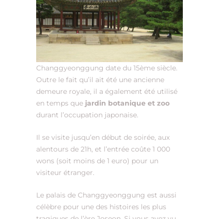
Changgyeonggung date du 15ème siècle.
Outre le fait qu’il ait été une ancienne
demeure royale, il a également été utilisé
en temps que
jardin botanique et zoo
durant l’occupation japonaise.
Il se visite jusqu’en début de soirée, aux
alentours de 21h, et l’entrée coûte 1 000
wons (soit moins de 1 euro) pour un
visiteur étranger.
Le palais de Changgyeonggung est aussi
célèbre pour une des histoires les plus
tragiques de l’ère Joseon. Si vous avez vu