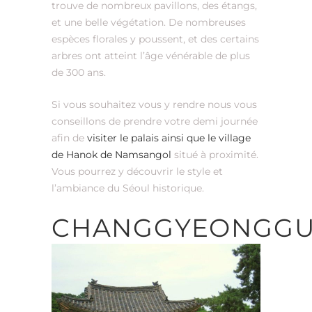
trouve de nombreux pavillons, des étangs,
et une belle végétation. De nombreuses
espèces florales y poussent, et des certains
arbres ont atteint l’âge vénérable de plus
de 300 ans.
Si vous souhaitez vous y rendre nous vous
conseillons de prendre votre demi journée
afin de
visiter le palais ainsi que le village
de Hanok de Namsangol
situé à proximité.
Vous pourrez y découvrir le style et
l’ambiance du Séoul historique.
CHANGGYEONGG