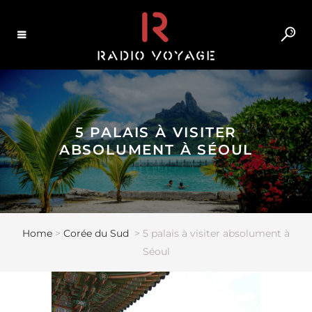
5 PALAIS À VISITER
ABSOLUMENT À SÉOUL
Home
>
Corée du Sud
>
5 palais à visiter absolument à
Séoul