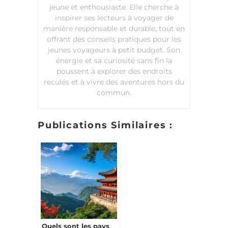
jeune et enthousiaste. Elle cherche à
inspirer ses lecteurs à voyager de
manière responsable et durable, tout en
offrant des conseils pratiques pour les
jeunes voyageurs à petit budget. Son
énergie et sa curiosité sans fin la
poussent à explorer des endroits
reculés et à vivre des aventures hors du
commun.
Publications Similaires :
Quels sont les pays