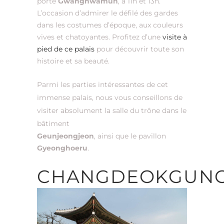
porte
Gwanghwamun
, à 11h et 13h.
L’occasion d’admirer le défilé des gardes
dans les costumes d’époque, aux couleurs
vives et chatoyantes.
Profitez d’une
visite à
pied de ce palais
pour découvrir toute son
histoire et sa beauté.
Parmi les parties intéressantes de cet
immense palais, nous vous conseillons de
visiter absolument la salle du trône dans le
bâtiment
Geunjeongjeon
, ainsi que le pavillon
Gyeonghoeru
.
CHANGDEOKGUN