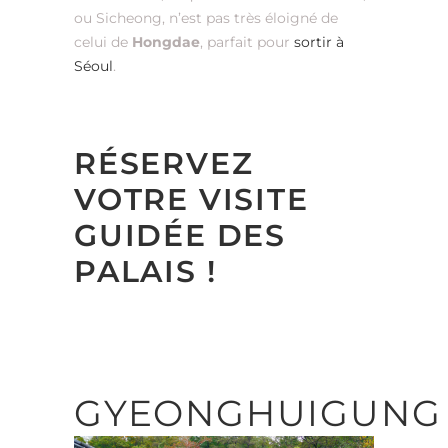
ou Sicheong, n’est pas très éloigné de
celui de
Hongdae
, parfait pour
sortir à
Séoul
.
RÉSERVEZ
VOTRE VISITE
GUIDÉE DES
PALAIS !
GYEONGHUIGUN