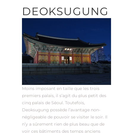
DEOKSUGUNG
Moins imposant en taille que les trois
premiers palais, il s’agit du plus petit des
cinq palais de Séoul. Toutefois,
Deoksugung possède l’avantage non-
négligeable de pouvoir se visiter le soir. Il
n’y a sûrement rien de plus beau que de
voir ces bâtiments des temps anciens