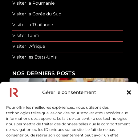
Visiter la Roumanie
Visiter la Corée du Sud
Visiter la Thaïlande
Visiter Tahiti
Visiter l'Afrique
Visiter les États-Unis
NOS DERNIERS POSTS
Gérer le consentement
Les erreurs de sécurité que font la plupart des
touristes
Pour offrir les meilleures expériences, nous utilisons des
En savoir plus
technologies telles que les cookies pour stocker et/ou accéder aux
10 juillet 2026
informations des appareils. Le fait de consentir à ces technologies
nous permettra de traiter des données telles que le comportement
de navigation ou les ID uniques sur ce site. Le fait de ne pas
Afrique : 10 sons inoubliables et les voyages pour
consentir ou de retirer son consentement peut avoir un effet