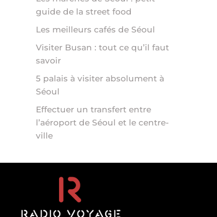
guide de la street food
Les meilleurs cafés de Séoul
Visiter Busan : tout ce qu’il faut
savoir
5 palais à visiter absolument à
Séoul
Effectuer un transfert entre
l’aéroport de Séoul et le centre-
ville