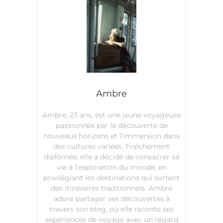
Ambre
Ambre, 23 ans, est une jeune voyageuse
passionnée par la découverte de
nouveaux horizons et l’immersion dans
des cultures variées. Fraîchement
diplômée, elle a décidé de consacrer sa
vie à l’exploration du monde, en
privilégiant les destinations qui sortent
des itinéraires traditionnels. Ambre
adore partager ses découvertes à
travers son blog, où elle raconte ses
expériences de voyage avec un regard