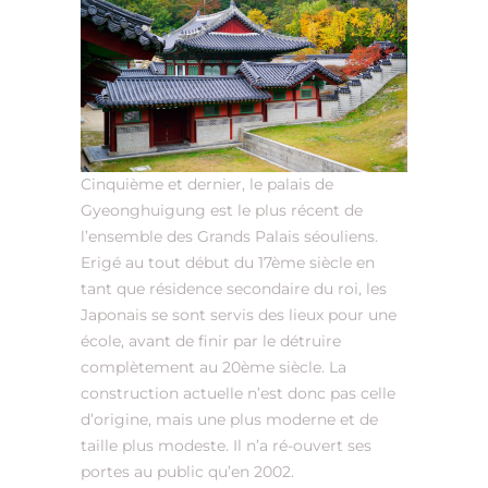
Cinquième et dernier, le palais de
Gyeonghuigung est le plus récent de
l’ensemble des Grands Palais séouliens.
Erigé au tout début du 17ème siècle en
tant que résidence secondaire du roi, les
Japonais se sont servis des lieux pour une
école, avant de finir par le détruire
complètement au 20ème siècle. La
construction actuelle n’est donc pas celle
d’origine, mais une plus moderne et de
taille plus modeste. Il n’a ré-ouvert ses
portes au public qu’en 2002.