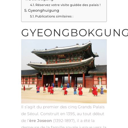
Réservez votre visite guidée des palais !
Gyeonghuigung
Publications similaires :
GYEONGBOKGUN
Il s’agit du premier des cinq Grands Palais
de Séoul. Construit en 1395, au tout début
de l’
ère Joseon
(1392-1897), il a été la
demeure de la famille royale jusque vers la