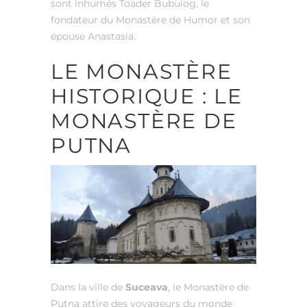
sont inhumés Toader Bubuiog, le
fondateur du Monastère de Humor et son
épouse Anastasia.
LE MONASTÈRE
HISTORIQUE : LE
MONASTÈRE DE
PUTNA
Dans la ville de
Suceava
, le Monastère de
Putna attire des voyageurs du monde