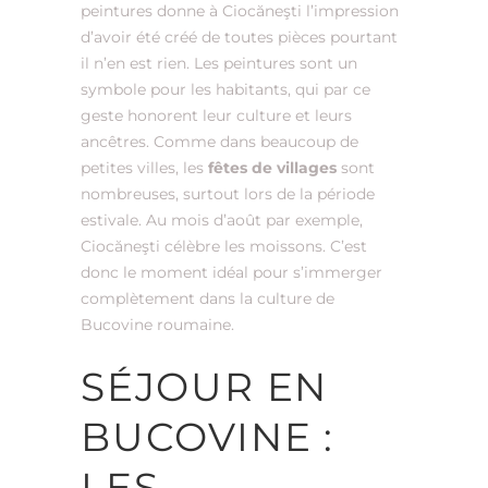
peintures donne à Ciocăneşti l’impression
d’avoir été créé de toutes pièces pourtant
il n’en est rien. Les peintures sont un
symbole pour les habitants, qui par ce
geste honorent leur culture et leurs
ancêtres. Comme dans beaucoup de
petites villes, les
fêtes de villages
sont
nombreuses, surtout lors de la période
estivale. Au mois d’août par exemple,
Ciocăneşti célèbre les moissons. C’est
donc le moment idéal pour s’immerger
complètement dans la culture de
Bucovine roumaine.
SÉJOUR EN
BUCOVINE :
LES