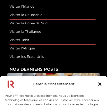
Visiter l'Irlande
Visiter la Roumanie
Visiter la Corée du Sud
Visiter la Thaïlande
Visiter Tahiti
Visiter l'Afrique
Visiter les États-Unis
NOS DERNIERS POSTS
Gérer le consentement
Les erreurs de sécurité que font la plupart des
touristes
Pour offrir les meilleures expériences, nous utilisons des
En savoir plus
technologies telles que les cookies pour stocker et/ou accéder aux
10 juillet 2026
informations des appareils. Le fait de consentir à ces technologies