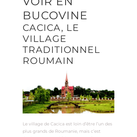
VOIR EN
BUCOVINE
CACICA, LE
VILLAGE
TRADITIONNEL
ROUMAIN
Le village de Cacica est loin d’être l’un des
plus grands de Roumanie, mais c’est