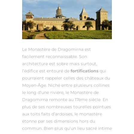
Le Monastère de Dragomirna est
facilement reconnaissable. Son
architecture est sobre mais surtout,
l’édifice est entouré de
fortifications
qui
pourraient rappeler celles des châteaux du
Moyen-Âge. Niché entre plusieurs collines
le long d’une rivière, le Monastère de
Dragomirna remonte au 17ème siècle. En
plus de ses nombreuses tourelles pointues
aux toits faits d’ardoises, le monastère
étonne par ses dimensions hors du
commun. Bien plus qu’un lieu sacré intime