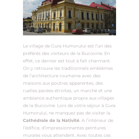
Le village de Gura Humorului est l’un des
préférés des visiteurs de la Bucovine. En
effet, ce dernier est tout à fait charmant.
On y retrouve les traditionnels emblèmes
de l’architecture roumaine avec des
maisons aux poutres apparentes, des
ruelles pavées étroites, un marché et une
ambiance authentique propre aux villages
de la Bucovine. Lors de votre séjour à Gura
Humorului, ne manquez pas de visiter la
Cathédrale de la Nativité
. A l’intérieur de
l’édifice, d’impressionnantes peintures
murales vous attendent. Avec toutes ces