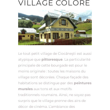
VILLAGE COLORÉ
Le tout petit village de Ciocăneşti est aussi
atypique que
pittoresque
. La particularité
principale de cette bourgade est pour le
moins originale : toutes les maisons du
village sont décorées. Chaque façade des
habitations se distingue par des
peintures
murales
aux tons et aux motifs
traditionnels roumains. Ainsi, ne soyez pas
surpris que le village prenne des airs de
décor de cinéma. L’ambiance des