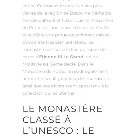
entier. Ce monastère est l’un des plus
visités de la région de Bucovine. Véritable
temple culturel et historique, le Monastère
de Putna est une source de curiosités. En
plus d’être une prouesse architecturale et
d’avoir été très bien entretenu, ce
monastère est aussi le lieu où repose le
corps d’
Etienne III Le Grand
, roi de
Moldavie au 15ème siècle. Dans le
Monastère de Putna, on peut également
admirer des calligraphies, des manuscrits
ainsi que des objets ayant appartenu à la
collection du roi Etienne.
LE MONASTÈRE
CLASSÉ À
L’UNESCO : LE