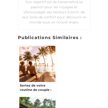
Son objectif est de transmettre sa
passion pour les voyages et
d’encourager ses lecteurs à sortir de
leur zone de confort pour découvrir le
monde sous un nouvel angle.
Publications Similaires :
Sortez de votre
routine de couple :
un séjour
romantique pour
vous reconnecter !