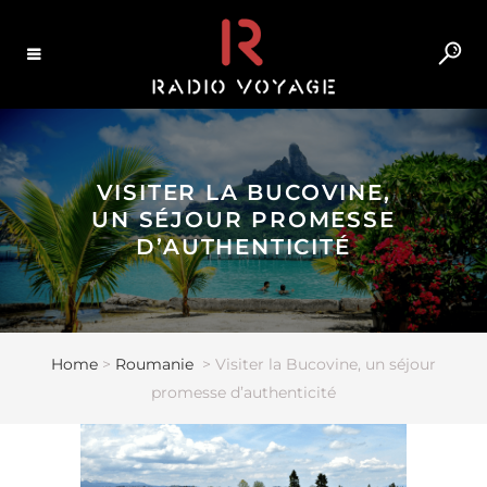
VISITER LA BUCOVINE,
UN SÉJOUR PROMESSE
D’AUTHENTICITÉ
Home
>
Roumanie
>
Visiter la Bucovine, un séjour
promesse d’authenticité