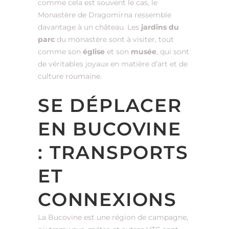
comme cela est souvent le cas, le
Monastère de Dragomirna ressemble
davantage à un château. Les
jardins du
parc
du monastère sont à visiter, tout
comme son
église
et son
musée
, qui sont
de véritables joyaux en matière d’art et de
culture roumaine.
SE DÉPLACER
EN BUCOVINE
: TRANSPORTS
ET
CONNEXIONS
La Bucovine est une région de campagne,