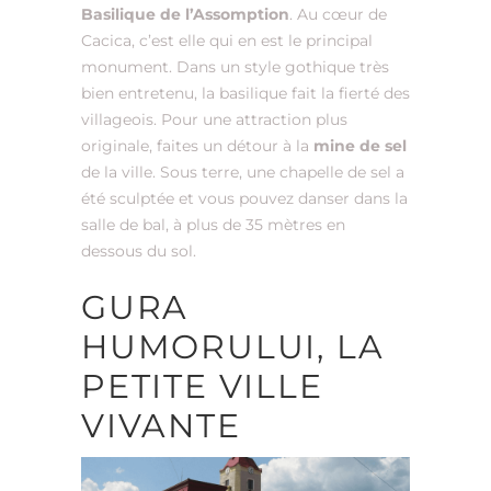
Basilique de l’Assomption
. Au cœur de
Cacica, c’est elle qui en est le principal
monument. Dans un style gothique très
bien entretenu, la basilique fait la fierté des
villageois. Pour une attraction plus
originale, faites un détour à la
mine de sel
de la ville. Sous terre, une chapelle de sel a
été sculptée et vous pouvez danser dans la
salle de bal, à plus de 35 mètres en
dessous du sol.
GURA
HUMORULUI, LA
PETITE VILLE
VIVANTE