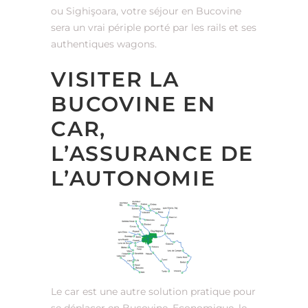
ou Sighişoara, votre séjour en Bucovine
sera un vrai périple porté par les rails et ses
authentiques wagons.
VISITER LA
BUCOVINE EN
CAR,
L’ASSURANCE DE
L’AUTONOMIE
Le car est une autre solution pratique pour