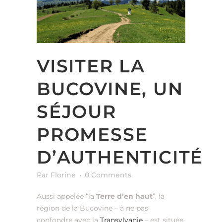
VISITER LA
BUCOVINE, UN
SÉJOUR
PROMESSE
D’AUTHENTICITÉ
Par Florine
0 Comments
Aussi appelée “la
Terre d’en haut
”, la
région de la Bucovine – à ne pas
confondre avec la
Transylvanie
– est située