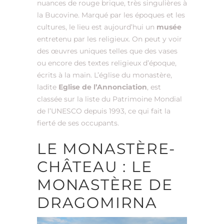
nuances de rouge brique, très singulières à
la Bucovine. Marqué par les époques et les
cultures, le lieu est aujourd’hui un
musée
entretenu par les religieux. On peut y voir
des œuvres uniques telles que des vases
ou encore des textes religieux d’époque,
écrits à la main. L’église du monastère,
ladite
Eglise de l’Annonciation
, est
classée sur la liste du Patrimoine Mondial
de l’UNESCO depuis 1993, ce qui fait la
fierté de ses occupants.
LE MONASTÈRE-
CHÂTEAU : LE
MONASTÈRE DE
DRAGOMIRNA