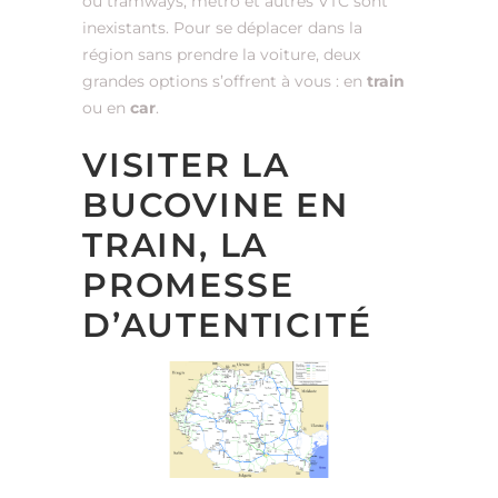
où tramways, métro et autres VTC sont
inexistants. Pour se déplacer dans la
région sans prendre la voiture, deux
grandes options s’offrent à vous : en
train
ou en
car
.
VISITER LA
BUCOVINE EN
TRAIN, LA
PROMESSE
D’AUTENTICITÉ