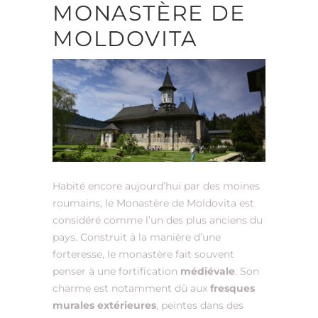
MONASTÈRE DE
MOLDOVITA
Habité encore aujourd’hui par des moines
roumains, le Monastère de Moldovita est
considéré comme l’un des plus anciens du
pays. Construit à la manière d’une
forteresse, le monastère fait souvent
penser à une fortification
médiévale
. Son
charme est notamment dû aux
fresques
murales extérieures
, peintes dans des