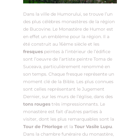
Dans la ville de Humorului, se trouve l’un
des plus célèbres monastères de la région
de Bucovine. Le Monastère de Humor est
en effet un emblème pour la région. Il a
été construit au 16ème siècle et les
fresques
peintes à l’intérieur de l’édifice
sont l’oeuvre de l’artiste peintre Toma de
Suceava, particulièrement renommé en
son temps. Chaque fresque représente un
moment clé de la Bible. Les plus connues
sont celles représentant le Jugement
Dernier, sur les murs de l’église, dans des
tons rouges
très impressionnants. Le
monastère est fait d’autres parties à
visiter, dont les plus remarquables sont la
Tour de l’Horloge
et la
Tour Vasile Lupu
.
Dans la chambre funéraire du monastère,