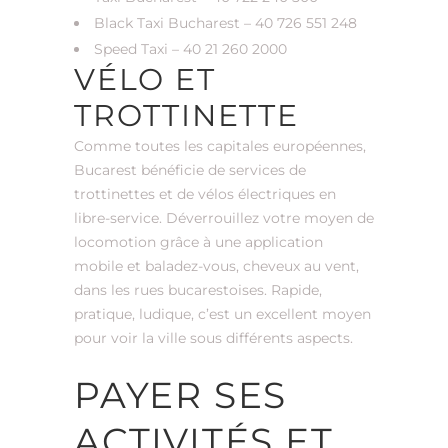
Black Taxi Bucharest – 40 726 551 248
Speed Taxi – 40 21 260 2000
VÉLO ET
TROTTINETTE
Comme toutes les capitales européennes,
Bucarest bénéficie de services de
trottinettes et de vélos électriques en
libre-service. Déverrouillez votre moyen de
locomotion grâce à une application
mobile et baladez-vous, cheveux au vent,
dans les rues bucarestoises. Rapide,
pratique, ludique, c’est un excellent moyen
pour voir la ville sous différents aspects.
PAYER SES
ACTIVITÉS ET