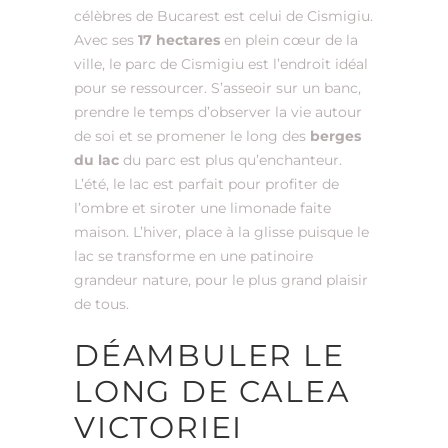
célèbres de Bucarest est celui de Cismigiu.
Avec ses
17 hectares
en plein cœur de la
ville, le parc de Cismigiu est l’endroit idéal
pour se ressourcer. S’asseoir sur un banc,
prendre le temps d’observer la vie autour
de soi et se promener le long des
berges
du lac
du parc est plus qu’enchanteur.
L’été, le lac est parfait pour profiter de
l’ombre et siroter une limonade faite
maison. L’hiver, place à la glisse puisque le
lac se transforme en une patinoire
grandeur nature, pour le plus grand plaisir
de tous.
DÉAMBULER LE
LONG DE CALEA
VICTORIEI