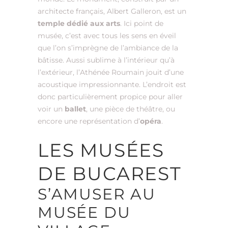
architecte français, Albert Galleron, est un
temple dédié aux arts
. Ici point de
musée, c’est avec tous les sens en éveil
que l’on s’imprègne de l’ambiance de la
bâtisse. Aussi sublime à l’intérieur qu’à
l’extérieur, l’Athénée Roumain jouit d’une
acoustique impressionnante. L’endroit est
donc particulièrement propice pour aller
voir un
ballet
, une pièce de théâtre, ou
encore une représentation d’
opéra
.
LES MUSÉES
DE BUCAREST
S’AMUSER AU
MUSÉE DU