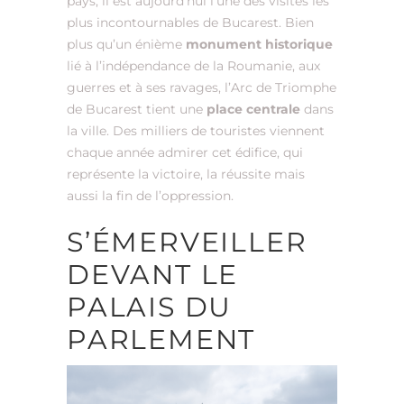
pays, il est aujourd’hui l’une des visites les
plus incontournables de Bucarest. Bien
plus qu’un énième
monument historique
lié à l’indépendance de la Roumanie, aux
guerres et à ses ravages, l’Arc de Triomphe
de Bucarest tient une
place centrale
dans
la ville. Des milliers de touristes viennent
chaque année admirer cet édifice, qui
représente la victoire, la réussite mais
aussi la fin de l’oppression.
S’ÉMERVEILLER
DEVANT LE
PALAIS DU
PARLEMENT