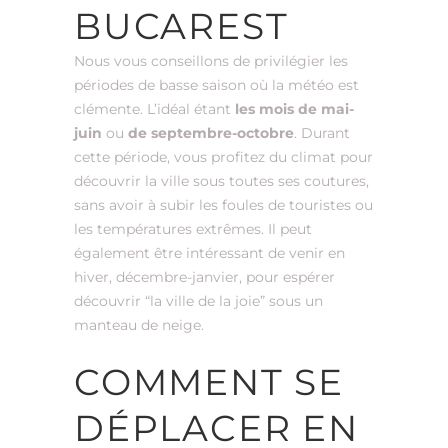
BUCAREST
Nous vous conseillons de privilégier les
périodes de basse saison où la météo est
clémente. L’idéal étant
les mois de mai-
juin
ou
de septembre-octobre
. Durant
cette période, vous profitez du climat pour
découvrir la ville sous toutes ses coutures,
sans avoir à subir les foules de touristes ou
les températures extrêmes. Il peut
également être intéressant de venir en
hiver, décembre-janvier, pour espérer
découvrir “la ville de la joie” sous un
manteau de neige.
COMMENT SE
DÉPLACER EN