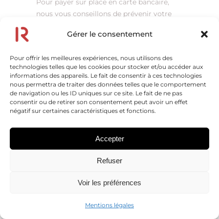
Pour payer sur place en carte bancaire,
nous vous conseillons de prévenir votre
banque en amont afin de connaître vos
Gérer le consentement
droits sur les paiements à l’étranger ainsi
que les potentiels frais bancaires auxquels
Pour offrir les meilleures expériences, nous utilisons des
vous serez soumis. Pour plus de sérénité,
technologies telles que les cookies pour stocker et/ou accéder aux
vous pouvez également ouvrir un compte
informations des appareils. Le fait de consentir à ces technologies
dans une banque en ligne qui permet de
nous permettra de traiter des données telles que le comportement
de navigation ou les ID uniques sur ce site. Le fait de ne pas
payer par carte dans le monde entier sans
consentir ou de retirer son consentement peut avoir un effet
frais.
négatif sur certaines caractéristiques et fonctions.
OÙ LOGER
Accepter
LORS DE SA
Refuser
VISITE DE
Voir les préférences
BUCAREST
Mentions légales