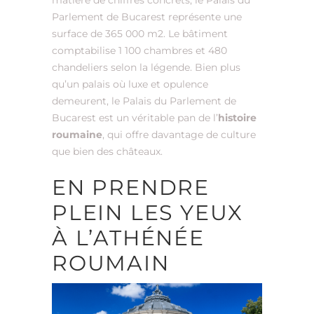
Parlement de Bucarest représente une
surface de 365 000 m2. Le bâtiment
comptabilise 1 100 chambres et 480
chandeliers selon la légende. Bien plus
qu’un palais où luxe et opulence
demeurent, le Palais du Parlement de
Bucarest est un véritable pan de l’
histoire
roumaine
, qui offre davantage de culture
que bien des châteaux.
EN PRENDRE
PLEIN LES YEUX
À L’ATHÉNÉE
ROUMAIN