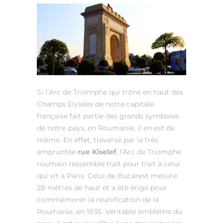
Si l’Arc de Triomphe qui trône en haut des
Champs Elysées de notre capitale
française fait partie des grands symboles
de notre pays, en Roumanie, il en est de
même. En effet, traversé par la très
empruntée
rue Kiselef
, l’Arc de Triomphe
roumain ressemble trait pour trait à celui
qui vit à Paris. Celui de Bucarest mesure
28 mètres de haut et a été érigé pour
commémorer la réunification de la
Roumanie, en 1935. Véritable emblème du