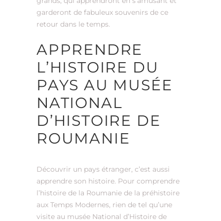
grands, qui apprendront en s’amusant et
garderont de fabuleux souvenirs de ce
retour dans le temps.
APPRENDRE
L’HISTOIRE DU
PAYS AU MUSÉE
NATIONAL
D’HISTOIRE DE
ROUMANIE
Découvrir un pays étranger, c’est aussi
apprendre son histoire. Pour comprendre
l’histoire de la Roumanie de la préhistoire
aux Temps Modernes, rien de tel qu’une
visite au musée National d’Histoire de