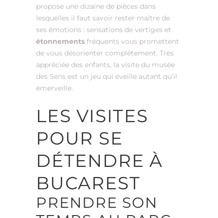
propose une dizaine de pièces dans
lesquelles il faut savoir rester maître de
ses émotions : sensations de vertiges et
étonnements
fréquents vous promettent
de vous désorienter complètement. Très
appréciée des enfants, la visite du musée
des Sens est un jeu qui éveille autant qu’il
émerveille.
LES VISITES
POUR SE
DÉTENDRE À
BUCAREST
PRENDRE SON