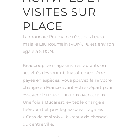
VISITES SUR
PLACE
La monnaie Roumaine n’est pas l’euro
mais le Leu Roumain (RON). 1€ est environ
égale à 5 RON.
Beaucoup de magasins, restaurants ou
activités devront obligatoirement être
payés en espèces. Vous pouvez faire votre
change en France avant votre départ pour
essayer de trouver un taux avantageux.
Une fois à Bucarest, évitez le change à
l’aéroport et privilégiez davantage les
« Casa de schimb » (bureaux de change)
du centre ville.