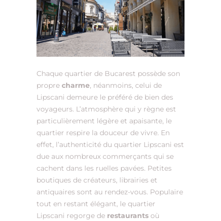
Chaque quartier de Bucarest possède son
propre
charme
, néanmoins, celui de
Lipscani demeure le préféré de bien des
voyageurs. L’atmosphère qui y règne est
particulièrement légère et apaisante, le
quartier respire la douceur de vivre. En
effet, l’authenticité du quartier Lipscani est
due aux nombreux commerçants qui se
cachent dans les ruelles pavées. Petites
boutiques de créateurs, librairies et
antiquaires sont au rendez-vous. Populaire
tout en restant élégant, le quartier
Lipscani regorge de
restaurants
où