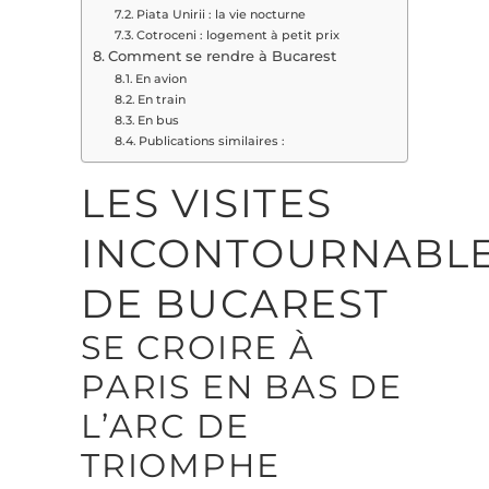
Piata Unirii : la vie nocturne
Cotroceni : logement à petit prix
Comment se rendre à Bucarest
En avion
En train
En bus
Publications similaires :
LES VISITES
INCONTOURNABL
DE BUCAREST
SE CROIRE À
PARIS EN BAS DE
L’ARC DE
TRIOMPHE