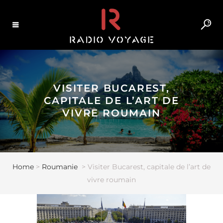
VISITER BUCAREST,
CAPITALE DE L’ART DE
VIVRE ROUMAIN
Home
>
Roumanie
>
Visiter Bucarest, capitale de l’art de
vivre roumain