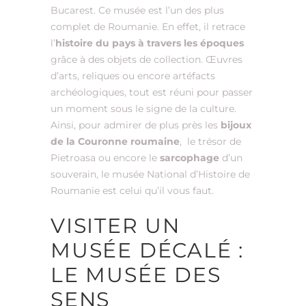
Bucarest. Ce musée est l’un des plus
complet de Roumanie. En effet, il retrace
l’
histoire du pays à travers les époques
grâce à des objets de collection. Œuvres
d’arts, reliques ou encore artéfacts
archéologiques, tout est réuni pour passer
un moment sous le signe de la culture.
Ainsi, pour admirer de plus près les
bijoux
de la Couronne roumaine
, le trésor de
Pietroasa ou encore le
sarcophage
d’un
souverain, le musée National d’Histoire de
Roumanie est celui qu’il vous faut.
VISITER UN
MUSÉE DÉCALÉ :
LE MUSÉE DES
SENS