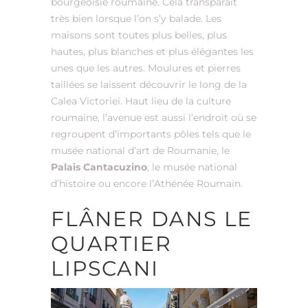
bourgeoisie roumaine. Cela transparaît
très bien lorsque l’on s’y balade. Les
maisons sont toutes plus belles, plus
hautes, plus blanches et plus élégantes les
unes que les autres. Moulures et pierres
taillées se laissent découvrir le long de la
Calea Victoriei. Haut lieu de la culture
roumaine, l’avenue est aussi l’endroit où se
regroupent d’importants pôles tels que le
musée national d’art de Roumanie, le
Palais Cantacuzino
, le musée national
d’histoire ou encore l’Athénée Roumain.
FLÂNER DANS LE
QUARTIER
LIPSCANI