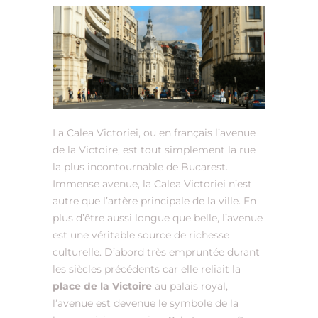
La Calea Victoriei, ou en français l’avenue
de la Victoire, est tout simplement la rue
la plus incontournable de Bucarest.
Immense avenue, la Calea Victoriei n’est
autre que l’artère principale de la ville. En
plus d’être aussi longue que belle, l’avenue
est une véritable source de richesse
culturelle. D’abord très empruntée durant
les siècles précédents car elle reliait la
place de la Victoire
au palais royal,
l’avenue est devenue le symbole de la