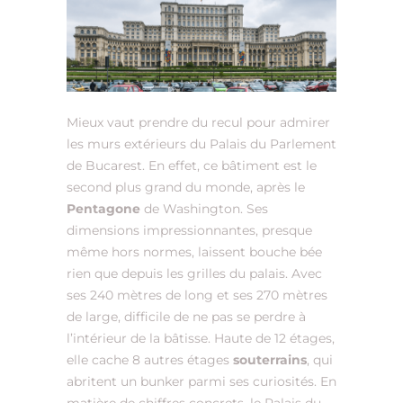
Mieux vaut prendre du recul pour admirer
les murs extérieurs du Palais du Parlement
de Bucarest. En effet, ce bâtiment est le
second plus grand du monde, après le
Pentagone
de Washington. Ses
dimensions impressionnantes, presque
même hors normes, laissent bouche bée
rien que depuis les grilles du palais. Avec
ses 240 mètres de long et ses 270 mètres
de large, difficile de ne pas se perdre à
l’intérieur de la bâtisse. Haute de 12 étages,
elle cache 8 autres étages
souterrains
, qui
abritent un bunker parmi ses curiosités. En
matière de chiffres concrets, le Palais du