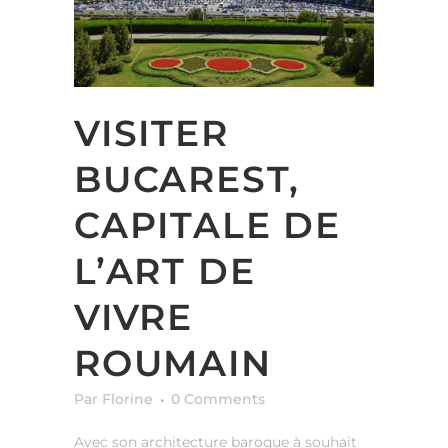
VISITER
BUCAREST,
CAPITALE DE
L’ART DE
VIVRE
ROUMAIN
Par Florine
0 Comments
Avec son architecture baroque à souhait