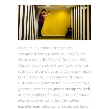
Lorsque l’on entend “musée”, on
comprend bien souvent “œuvres figées”.
Or, au musée des Sens de Bucarest, rien
n’est immobile, et même mieux : c’est au
tour du visiteur de bouger. Dans ce musée
hors du commun, vos sens sont mis à
rude épreuve grâce à des illusions de tous
genres. Galeries des glaces,
trompes l’oeil
ou encore pièces à l’envers, vous ne saurez
plus où donner de la tête. Véritables
expériences
ludiques, le musée des Sens