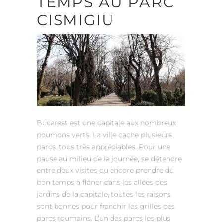
TEMPS AU PARC
CISMIGIU
Bucarest est une capitale aux nombreux
poumons verts. La ville cache plusieurs
parcs, tous très appréciables. Pour une
pause au milieu de la journée, se détendre
entre deux visites ou encore prendre du
bon temps à flâner dans les allées des
jardins de la capitale, toutes les raisons
sont bonnes pour franchir les grilles des
parcs roumains. L’un des parcs les plus