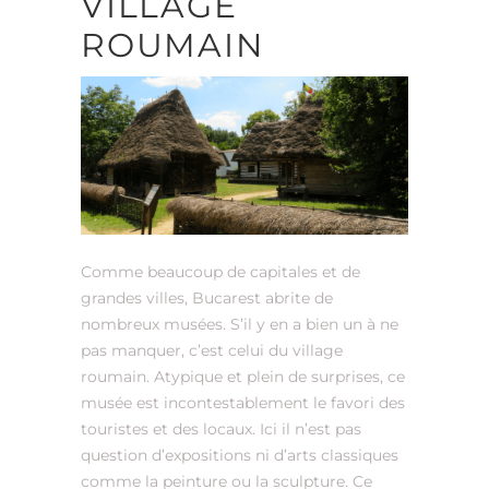
VILLAGE
ROUMAIN
Comme beaucoup de capitales et de
grandes villes, Bucarest abrite de
nombreux musées. S’il y en a bien un à ne
pas manquer, c’est celui du village
roumain. Atypique et plein de surprises, ce
musée est incontestablement le favori des
touristes et des locaux. Ici il n’est pas
question d’expositions ni d’arts classiques
comme la peinture ou la sculpture. Ce