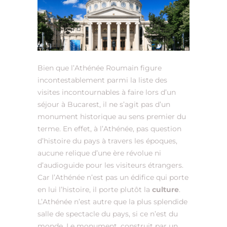
Bien que l’Athénée Roumain figure
incontestablement parmi la liste des
visites incontournables à faire lors d’un
séjour à Bucarest, il ne s’agit pas d’un
monument historique au sens premier du
terme. En effet, à l’Athénée, pas question
d’histoire du pays à travers les époques,
aucune relique d’une ère révolue ni
d’audioguide pour les visiteurs étrangers.
Car l’Athénée n’est pas un édifice qui porte
en lui l’histoire, il porte plutôt la
culture
.
L’Athénée n’est autre que la plus splendide
salle de spectacle du pays, si ce n’est du
monde. Le monument, construit par un