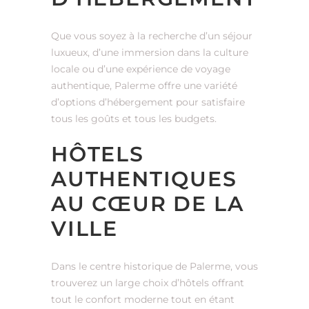
Que vous soyez à la recherche d’un séjour
luxueux, d’une immersion dans la culture
locale ou d’une expérience de voyage
authentique, Palerme offre une variété
d’options d’hébergement pour satisfaire
tous les goûts et tous les budgets.
HÔTELS
AUTHENTIQUES
AU CŒUR DE LA
VILLE
Dans le centre historique de Palerme, vous
trouverez un large choix d’hôtels offrant
tout le confort moderne tout en étant