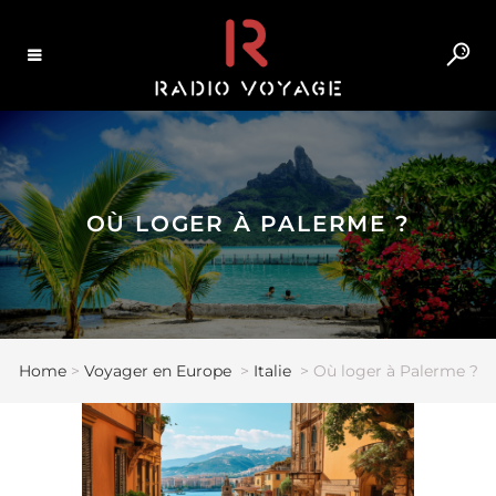
OÙ LOGER À PALERME ?
Home
>
Voyager en Europe
>
Italie
>
Où loger à Palerme ?