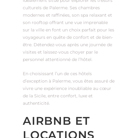
idéalement situé pour explorer les trésors
culturels de Palerme. Ses chambres
modernes et raffinées, son spa relaxant et
son rooftop offrant une vue imprenable
sur la ville en font un choix parfait pour les
voyageurs en quête de confort et de bien-
être. Détendez-vous après une journée de
visites et laissez-vous choyer par le
personnel attentionné de l’hôtel.
En choisissant l’un de ces hôtels
d’exception à Palerme, vous êtes assuré de
vivre une expérience inoubliable au cœur
de la Sicile, entre confort, luxe et
authenticité.
AIRBNB ET
LOCATIONS