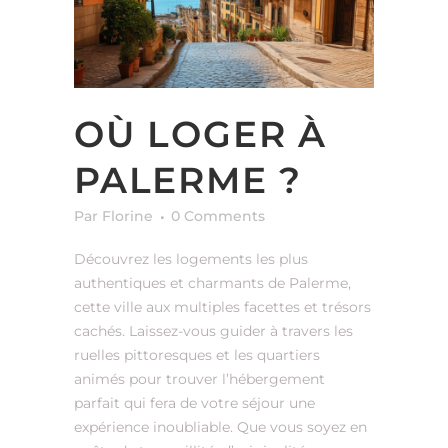
OÙ LOGER À
PALERME ?
Par Florine
0 Comments
Découvrez les logements les plus
authentiques et charmants de Palerme,
cette ville aux multiples facettes et trésors
cachés. Laissez-vous guider à travers les
ruelles pittoresques et les quartiers
animés pour trouver l’hébergement
parfait qui fera de votre séjour une
expérience inoubliable. Que vous soyez en