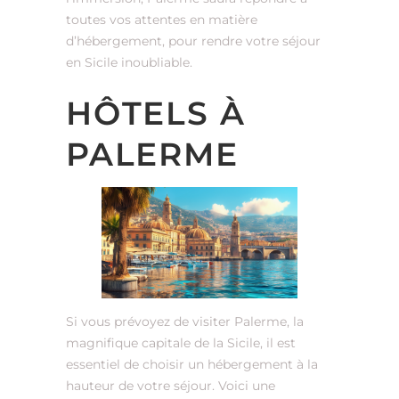
toutes vos attentes en matière
d’hébergement, pour rendre votre séjour
en Sicile inoubliable.
HÔTELS À
PALERME
Si vous prévoyez de visiter Palerme, la
magnifique capitale de la Sicile, il est
essentiel de choisir un hébergement à la
hauteur de votre séjour. Voici une