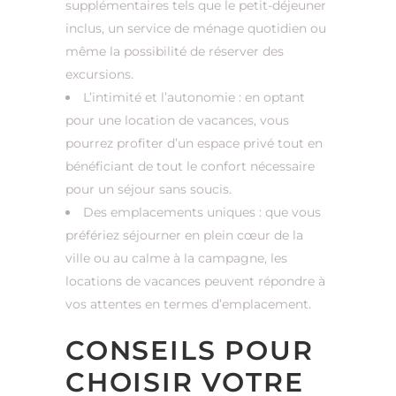
supplémentaires tels que le petit-déjeuner
inclus, un service de ménage quotidien ou
même la possibilité de réserver des
excursions.
L’intimité et l’autonomie : en optant
pour une location de vacances, vous
pourrez profiter d’un espace privé tout en
bénéficiant de tout le confort nécessaire
pour un séjour sans soucis.
Des emplacements uniques : que vous
préfériez séjourner en plein cœur de la
ville ou au calme à la campagne, les
locations de vacances peuvent répondre à
vos attentes en termes d’emplacement.
CONSEILS POUR
CHOISIR VOTRE