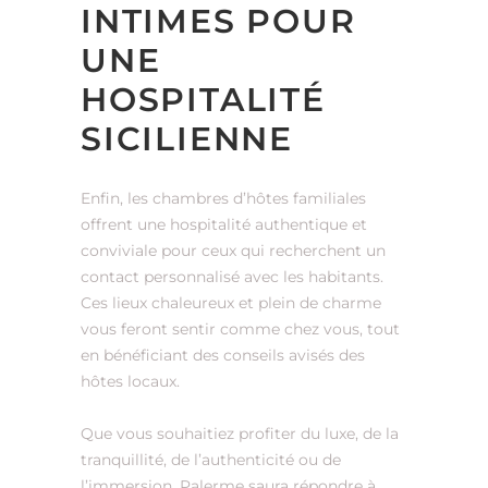
INTIMES POUR
UNE
HOSPITALITÉ
SICILIENNE
Enfin, les chambres d’hôtes familiales
offrent une hospitalité authentique et
conviviale pour ceux qui recherchent un
contact personnalisé avec les habitants.
Ces lieux chaleureux et plein de charme
vous feront sentir comme chez vous, tout
en bénéficiant des conseils avisés des
hôtes locaux.
Que vous souhaitiez profiter du luxe, de la
tranquillité, de l’authenticité ou de
l’immersion, Palerme saura répondre à