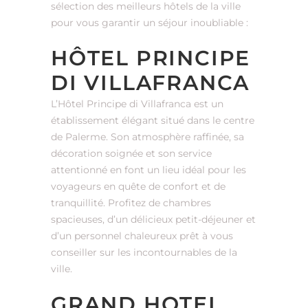
sélection des meilleurs hôtels de la ville
pour vous garantir un séjour inoubliable :
HÔTEL PRINCIPE
DI VILLAFRANCA
L’Hôtel Principe di Villafranca est un
établissement élégant situé dans le centre
de Palerme. Son atmosphère raffinée, sa
décoration soignée et son service
attentionné en font un lieu idéal pour les
voyageurs en quête de confort et de
tranquillité. Profitez de chambres
spacieuses, d’un délicieux petit-déjeuner et
d’un personnel chaleureux prêt à vous
conseiller sur les incontournables de la
ville.
GRAND HOTEL