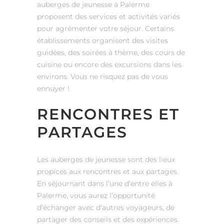
auberges de jeunesse à Palerme
proposent des services et activités variés
pour agrémenter votre séjour. Certains
établissements organisent des visites
guidées, des soirées à thème, des cours de
cuisine ou encore des excursions dans les
environs. Vous ne risquez pas de vous
ennuyer !
RENCONTRES ET
PARTAGES
Les auberges de jeunesse sont des lieux
propices aux rencontres et aux partages.
En séjournant dans l’une d’entre elles à
Palerme, vous aurez l’opportunité
d’échanger avec d’autres voyageurs, de
partager des conseils et des expériences