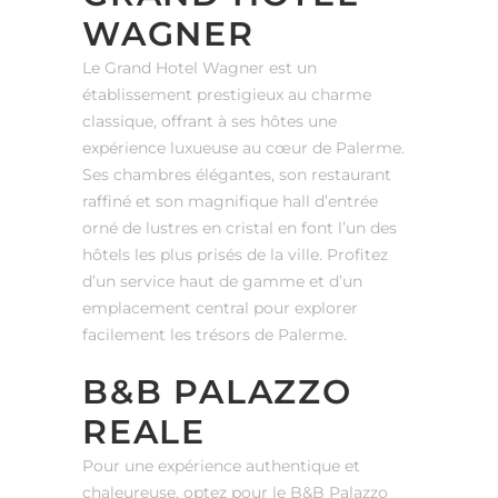
WAGNER
Le Grand Hotel Wagner est un
établissement prestigieux au charme
classique, offrant à ses hôtes une
expérience luxueuse au cœur de Palerme.
Ses chambres élégantes, son restaurant
raffiné et son magnifique hall d’entrée
orné de lustres en cristal en font l’un des
hôtels les plus prisés de la ville. Profitez
d’un service haut de gamme et d’un
emplacement central pour explorer
facilement les trésors de Palerme.
B&B PALAZZO
REALE
Pour une expérience authentique et
chaleureuse, optez pour le B&B Palazzo