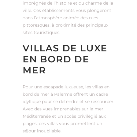
imprégnés de l’histoire et du charme de la
ville. Ces établissements vous plongeront
dans l’atmosphère animée des rues
pittoresques, à proximité des principaux
sites touristiques.
VILLAS DE LUXE
EN BORD DE
MER
Pour une escapade luxueuse, les villas en
bord de mer à Palerme offrent un cadre
idyllique pour se détendre et se ressourcer.
Avec des vues imprenables sur la mer
Méditerranée et un accès privilégié aux
plages, ces villas vous promettent un
séjour inoubliable.