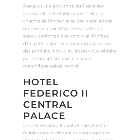
Reale, situé à proximité du Palais des
Normands. Cet établissement allie le
charme de l’ancien avec des installations
modernes pour offrir à ses invités un
séjour confortable et convivial. Profitez
d’un petit-déjeuner copieux préparé avec
des produits locaux, et laissez-vous séduire
par l’atmosphère paisible de ce
magnifique palais rénové.
HOTEL
FEDERICO II
CENTRAL
PALACE
L’Hotel Federico II Central Palace est un
établissement élégant et contemporain,