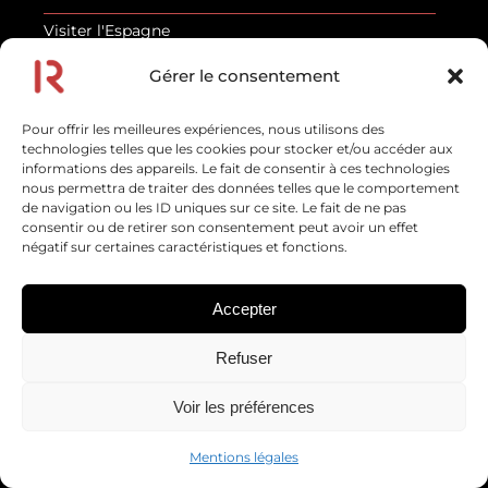
Visiter l'Espagne
Visiter le Portugal
Gérer le consentement
Visiter la Croatie
Pour offrir les meilleures expériences, nous utilisons des
Visiter l'Irlande
technologies telles que les cookies pour stocker et/ou accéder aux
informations des appareils. Le fait de consentir à ces technologies
Visiter la Roumanie
nous permettra de traiter des données telles que le comportement
de navigation ou les ID uniques sur ce site. Le fait de ne pas
Visiter la Corée du Sud
consentir ou de retirer son consentement peut avoir un effet
négatif sur certaines caractéristiques et fonctions.
Visiter la Thaïlande
Visiter Tahiti
Accepter
Visiter l'Afrique
Refuser
Visiter les États-Unis
Voir les préférences
NOS DERNIERS POSTS
Mentions légales