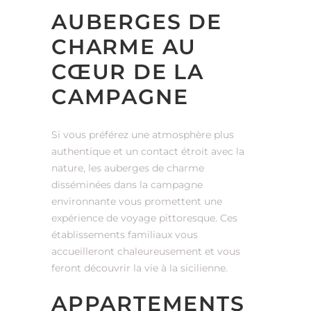
AUBERGES DE
CHARME AU
CŒUR DE LA
CAMPAGNE
Si vous préférez une atmosphère plus
authentique et un contact étroit avec la
nature, les auberges de charme
disséminées dans la campagne
environnante vous promettent une
expérience de voyage pittoresque. Ces
établissements familiaux vous
accueilleront chaleureusement et vous
feront découvrir la vie à la sicilienne.
APPARTEMENTS