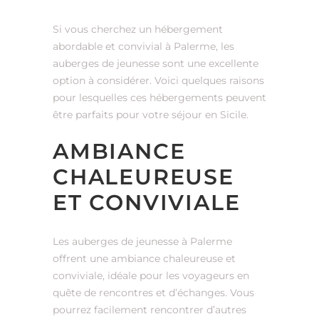
Si vous cherchez un hébergement
abordable et convivial à Palerme, les
auberges de jeunesse sont une excellente
option à considérer. Voici quelques raisons
pour lesquelles ces hébergements peuvent
être parfaits pour votre séjour en Sicile.
AMBIANCE
CHALEUREUSE
ET CONVIVIALE
Les auberges de jeunesse à Palerme
offrent une ambiance chaleureuse et
conviviale, idéale pour les voyageurs en
quête de rencontres et d’échanges. Vous
pourrez facilement rencontrer d’autres