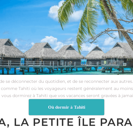
 de se déconnecter du quotidien, et de se reconnecter aux autre
le comme Tahiti où les voyageurs restent généralement au moin
où vous dormirez à Tahiti que vos vacances seront gravées à jama
Où dormir à Tahiti
, LA PETITE ÎLE PAR