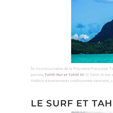
Île incontournable de la Polynésie Française, T
parties,
Tahiti Nui et Tahiti Iti
. Si Tahiti Iti es
théâtre d’évènements traditionnels tahitiens, 
LE SURF ET TAH