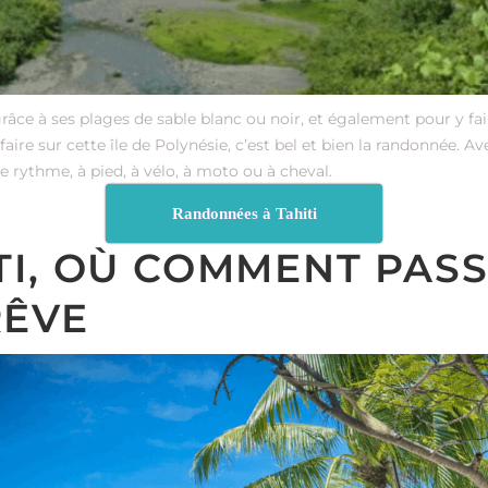
 grâce à ses plages de sable blanc ou noir, et également pour y fa
aire sur cette île de Polynésie, c’est bel et bien la randonnée. A
e rythme, à pied, à vélo, à moto ou à cheval.
Randonnées à Tahiti
TI, OÙ COMMENT PAS
RÊVE