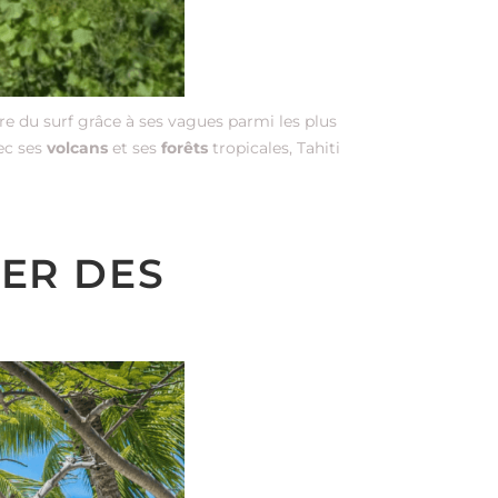
ire du surf grâce à ses vagues parmi les plus
vec ses
volcans
et ses
forêts
tropicales, Tahiti
SER DES