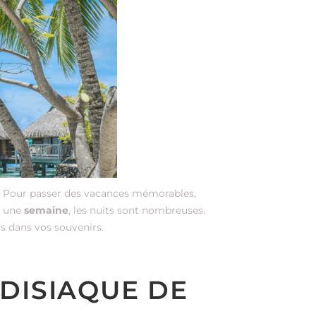
s. Pour passer des vacances mémorables,
s une
semaine
, les nuits sont nombreuses.
is dans vos souvenirs.
ADISIAQUE DE