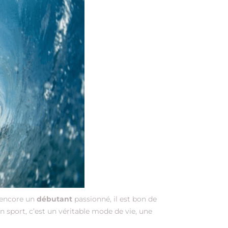
 encore un
débutant
passionné, il est bon de
’un sport, c’est un véritable mode de vie, une