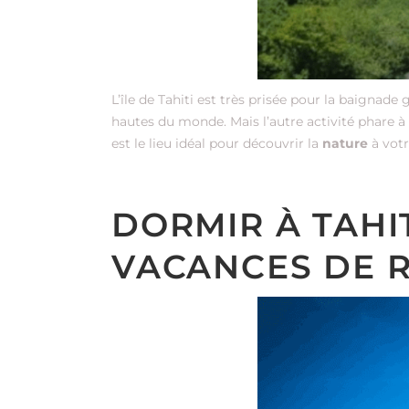
L’île de Tahiti est très prisée pour la baignade
hautes du monde. Mais l’autre activité phare à f
est le lieu idéal pour découvrir la
nature
à votr
DORMIR À TAHI
VACANCES DE 