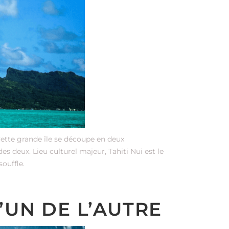
 Cette grande île se découpe en deux
 des deux. Lieu culturel majeur, Tahiti Nui est le
souffle.
L’UN DE L’AUTRE