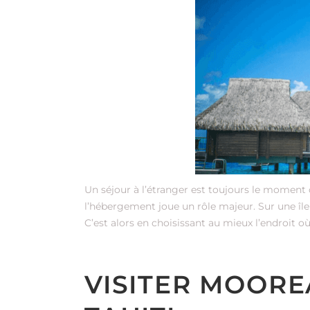
Un séjour à l’étranger est toujours le moment
l’hébergement joue un rôle majeur. Sur une î
C’est alors en choisissant au mieux l’endroit 
VISITER MOOREA