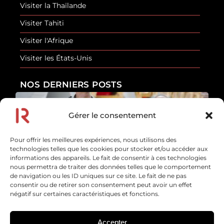
Visiter la Thaïlande
Visiter Tahiti
Visiter l'Afrique
Visiter les États-Unis
NOS DERNIERS POSTS
Gérer le consentement
Les erreurs de sécurité que font la plupart des
touristes
Pour offrir les meilleures expériences, nous utilisons des
En savoir plus
technologies telles que les cookies pour stocker et/ou accéder aux
10 juillet 2026
informations des appareils. Le fait de consentir à ces technologies
nous permettra de traiter des données telles que le comportement
de navigation ou les ID uniques sur ce site. Le fait de ne pas
Afrique : 10 sons inoubliables et les voyages pour
consentir ou de retirer son consentement peut avoir un effet
les entendre
négatif sur certaines caractéristiques et fonctions.
En savoir plus
16 juin 2026
Accepter