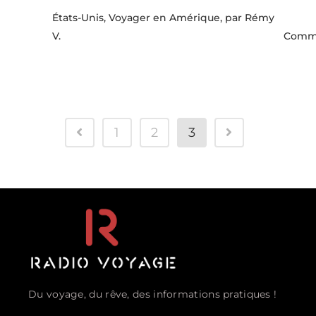
États-Unis, Voyager en Amérique,
par Rémy
V.
Comm
1
2
3
Du voyage, du rêve, des informations pratiques !