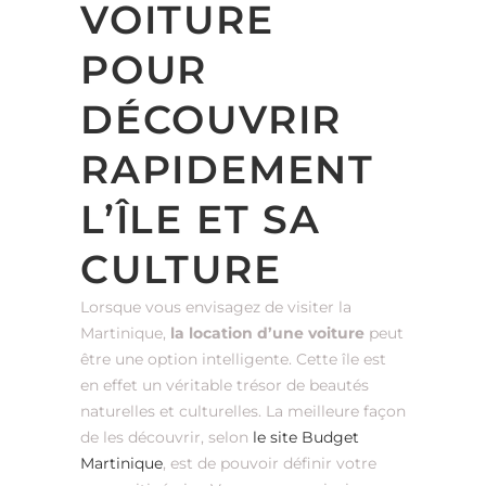
VOITURE
POUR
DÉCOUVRIR
RAPIDEMENT
L’ÎLE ET SA
CULTURE
Lorsque vous envisagez de visiter la
Martinique,
la location d’une voiture
peut
être une option intelligente. Cette île est
en effet un véritable trésor de beautés
naturelles et culturelles. La meilleure façon
de les découvrir, selon
le site Budget
Martinique
, est de pouvoir définir votre