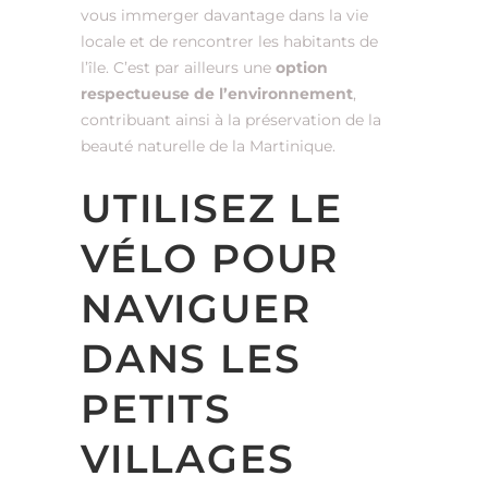
vous immerger davantage dans la vie
locale et de rencontrer les habitants de
l’île. C’est par ailleurs une
option
respectueuse de l’environnement
,
contribuant ainsi à la préservation de la
beauté naturelle de la Martinique.
UTILISEZ LE
VÉLO POUR
NAVIGUER
DANS LES
PETITS
VILLAGES