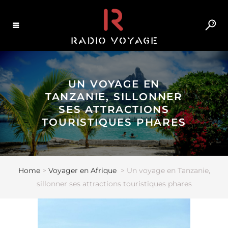
UN VOYAGE EN
TANZANIE, SILLONNER
SES ATTRACTIONS
TOURISTIQUES PHARES
Home
>
Voyager en Afrique
>
Un voyage en Tanzanie,
sillonner ses attractions touristiques phares