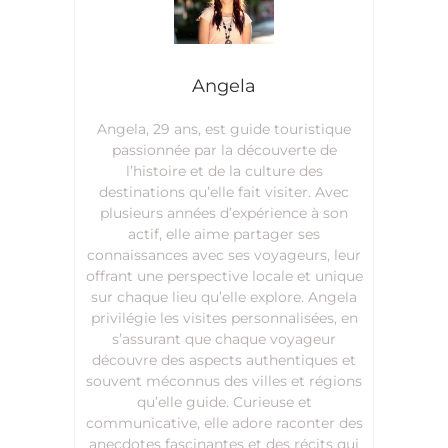
Angela
Angela, 29 ans, est guide touristique
passionnée par la découverte de
l’histoire et de la culture des
destinations qu’elle fait visiter. Avec
plusieurs années d’expérience à son
actif, elle aime partager ses
connaissances avec ses voyageurs, leur
offrant une perspective locale et unique
sur chaque lieu qu’elle explore. Angela
privilégie les visites personnalisées, en
s’assurant que chaque voyageur
découvre des aspects authentiques et
souvent méconnus des villes et régions
qu’elle guide. Curieuse et
communicative, elle adore raconter des
anecdotes fascinantes et des récits qui