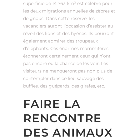
superficie de 14 763 km² est célèbre pour
les deux migrations annuelles de zèbres et
de gnous. Dans cette réserve, les
vacanciers auront l’occasion d’assister au
réveil des lions et des hyènes. Ils pourront
également admirer des troupeaux
d’éléphants. Ces énormes mammifères
étonneront certainement ceux qui n’ont
pas encore eu la chance de les voir. Les
visiteurs ne manqueront pas non plus de
contempler dans ce lieu sauvage des
buffles, des guépards, des girafes, etc.
FAIRE LA
RENCONTRE
DES ANIMAUX