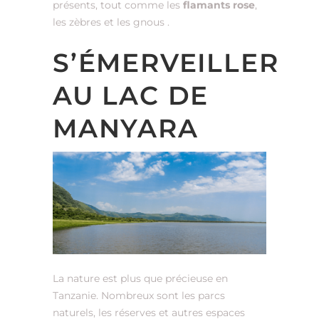
présents, tout comme les
flamants rose
,
les zèbres et les gnous .
S’ÉMERVEILLER
AU LAC DE
MANYARA
La nature est plus que précieuse en
Tanzanie. Nombreux sont les parcs
naturels, les réserves et autres espaces