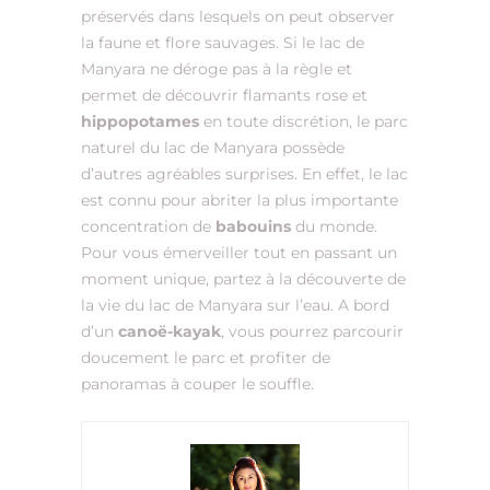
préservés dans lesquels on peut observer
la faune et flore sauvages. Si le lac de
Manyara ne déroge pas à la règle et
permet de découvrir flamants rose et
hippopotames
en toute discrétion, le parc
naturel du lac de Manyara possède
d’autres agréables surprises. En effet, le lac
est connu pour abriter la plus importante
concentration de
babouins
du monde.
Pour vous émerveiller tout en passant un
moment unique, partez à la découverte de
la vie du lac de Manyara sur l’eau. A bord
d’un
canoë-kayak
, vous pourrez parcourir
doucement le parc et profiter de
panoramas à couper le souffle.