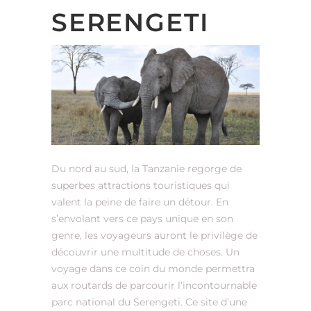
SERENGETI
Du nord au sud, la Tanzanie regorge de
superbes attractions touristiques qui
valent la peine de faire un détour. En
s’envolant vers ce pays unique en son
genre, les voyageurs auront le privilège de
découvrir une multitude de choses. Un
voyage dans ce coin du monde permettra
aux routards de parcourir l’incontournable
parc national du Serengeti. Ce site d’une