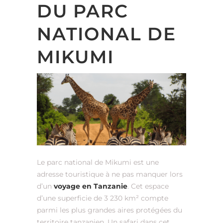
DU PARC
NATIONAL DE
MIKUMI
Le parc national de Mikumi est une
adresse touristique à ne pas manquer lors
d’un
voyage en Tanzanie
. Cet espace
d’une superficie de 3 230 km² compte
parmi les plus grandes aires protégées du
territoire tanzanien. Un safari dans cet