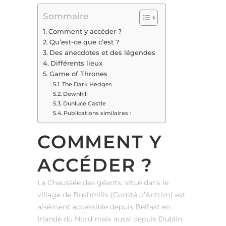
Sommaire
Comment y accéder ?
Qu’est-ce que c’est ?
Des anecdotes et des légendes
Différents lieux
Game of Thrones
The Dark Hedges
Downhill
Dunluce Castle
Publications similaires :
COMMENT Y
ACCÉDER ?
La Chaussée des géants, situé dans le
village de Bushmills (Comté d’Antrim) est
aisément accessible depuis Belfast en
Irlande du Nord mais aussi depuis Dublin.