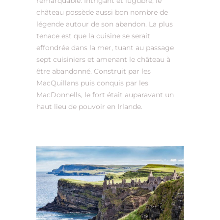
remarquable. Intrigant et lugubre, le
château possède aussi bon nombre de
légende autour de son abandon. La plus
tenace est que la cuisine se serait
effondrée dans la mer, tuant au passage
sept cuisiniers et amenant le château à
être abandonné. Construit par les
MacQuillans puis conquis par les
MacDonnells, le fort était auparavant un
haut lieu de pouvoir en Irlande.