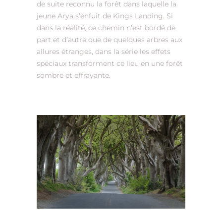
de suite reconnu la forêt dans laquelle la
jeune Arya s’enfuit de Kings Landing. Si
dans la réalité, ce chemin n’est bordé de
part et d’autre que de quelques arbres aux
allures étranges, dans la série les effets
spéciaux transforment ce lieu en une forêt
sombre et effrayante.