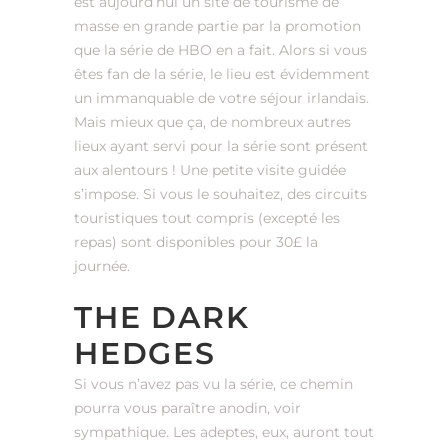
est aujourd’hui un site de tourisme de
masse en grande partie par la promotion
que la série de HBO en a fait. Alors si vous
êtes fan de la série, le lieu est évidemment
un immanquable de votre séjour irlandais.
Mais mieux que ça, de nombreux autres
lieux ayant servi pour la série sont présent
aux alentours ! Une petite visite guidée
s’impose. Si vous le souhaitez, des circuits
touristiques tout compris (excepté les
repas) sont disponibles pour 30£ la
journée.
THE DARK
HEDGES
Si vous n’avez pas vu la série, ce chemin
pourra vous paraître anodin, voir
sympathique. Les adeptes, eux, auront tout