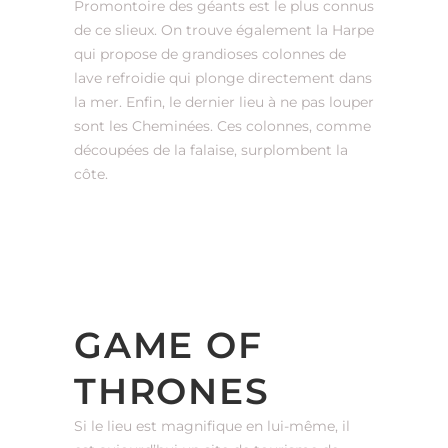
Promontoire des géants est le plus connus
de ce slieux. On trouve également la Harpe
qui propose de grandioses colonnes de
lave refroidie qui plonge directement dans
la mer. Enfin, le dernier lieu à ne pas louper
sont les Cheminées. Ces colonnes, comme
découpées de la falaise, surplombent la
côte.
GAME OF
THRONES
Si le lieu est magnifique en lui-même, il