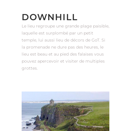
DOWNHILL
Le lieu regroupe une grande plage paisible,
laquelle est surplombé par un petit
temple, lui aussi lieu de décors de GoT. Si
la promenade ne dure pas des heures, le
lieu est beau et au pied des falaises vous
pouvez apercevoir et visiter de multiples
grottes.