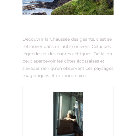
Découvrir la Chaussée des géants, c’est se
retrouver dans un autre univers. Celui des
légendes et des contes celtiques. De là, on
peut apercevoir les côtes écossaises et
s’évader rien qu’en observant ces paysages
magnifiques et extraordinaires.