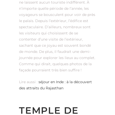
ne laissent aucun touriste indifférent. À
n’importe quelle période de l’année, les
voyageurs se bousculent pour voir de près
le palais. Depuis l’extérieur, l’édifice est
spectaculaire. D’ailleurs, nombreux sont
les visiteurs qui choisissent de se
contenter d’une visite de l’extérieur,
sachant que ce joyau est souvent bondé
de monde. De plus, il faudrait une demi-
journée pour explorer les lieux au complet.
Comme qui dirait, quelques photos de la
façade pourraient très bien suffire !
Lire aussi :
séjour en Inde : à la découvert
des attraits du Rajasthan
TEMPLE DE