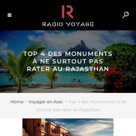
TOP 4 DES MONUMENTS
À NE SURTOUT PAS
RATER AU RAJASTHAN
Home
>
Voyager en Asie
>
Top 4 des monuments à ne
surtout pas rater au Rajasthan