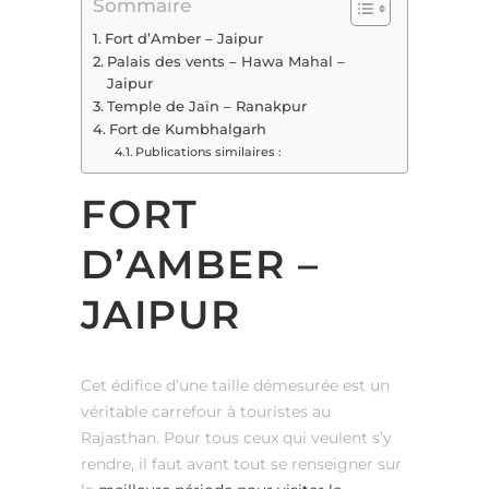
Sommaire
Fort d’Amber – Jaipur
Palais des vents – Hawa Mahal –
Jaipur
Temple de Jaïn – Ranakpur
Fort de Kumbhalgarh
Publications similaires :
FORT
D’AMBER –
JAIPUR
Cet édifice d’une taille démesurée est un
véritable carrefour à touristes au
Rajasthan. Pour tous ceux qui veulent s’y
rendre, il faut avant tout se renseigner sur