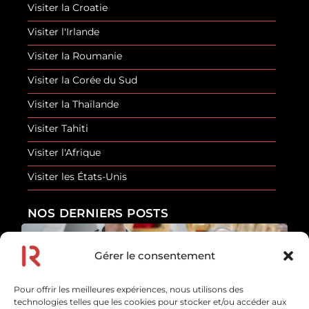
Visiter la Croatie
Visiter l'Irlande
Visiter la Roumanie
Visiter la Corée du Sud
Visiter la Thaïlande
Visiter Tahiti
Visiter l'Afrique
Visiter les États-Unis
NOS DERNIERS POSTS
Gérer le consentement
Les erreurs de sécurité que font la plupart des
touristes
Pour offrir les meilleures expériences, nous utilisons des
En savoir plus
technologies telles que les cookies pour stocker et/ou accéder aux
10 juillet 2026