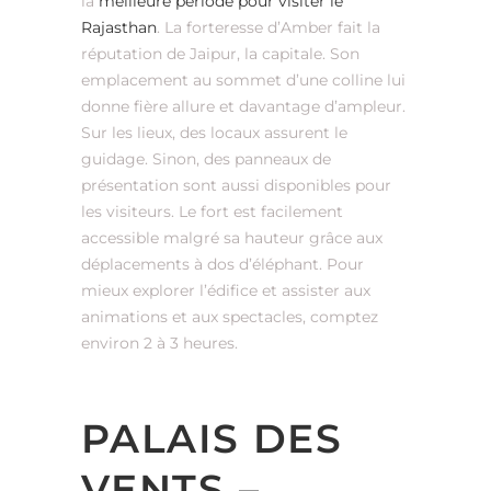
la
meilleure période pour visiter le
Rajasthan
. La forteresse d’Amber fait la
réputation de Jaipur, la capitale. Son
emplacement au sommet d’une colline lui
donne fière allure et davantage d’ampleur.
Sur les lieux, des locaux assurent le
guidage. Sinon, des panneaux de
présentation sont aussi disponibles pour
les visiteurs. Le fort est facilement
accessible malgré sa hauteur grâce aux
déplacements à dos d’éléphant. Pour
mieux explorer l’édifice et assister aux
animations et aux spectacles, comptez
environ 2 à 3 heures.
PALAIS DES
VENTS –