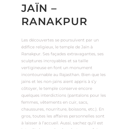
JAÏN –
RANAKPUR
Les découvertes se poursuivent par un
édifice religieux, le temple de Jaïn à
Ranakpur. Ses façades extravagantes, ses
sculptures incroyables et sa taille
vertigineuse en font un monument
incontournable au Rajasthan. Bien que les
jaïns et les non-jaïns aient appris à s’y
côtoyer, le temple conserve encore
quelques interdictions (pantalons pour les
femmes, vêtements en cuir, sacs,
chaussures, nourriture, boissons, etc.). En
gros, toutes les affaires personnelles sont
à laisser à l’accueil. Aussi, sachez qu’il est