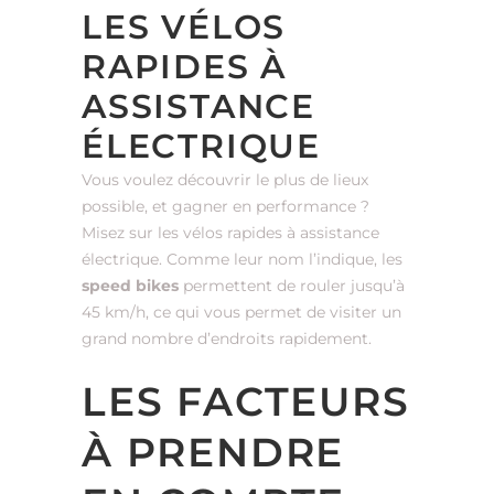
LES VÉLOS
RAPIDES À
ASSISTANCE
ÉLECTRIQUE
Vous voulez découvrir le plus de lieux
possible, et gagner en performance ?
Misez sur les vélos rapides à assistance
électrique. Comme leur nom l’indique, les
speed bikes
permettent de rouler jusqu’à
45 km/h, ce qui vous permet de visiter un
grand nombre d’endroits rapidement.
LES FACTEURS
À PRENDRE