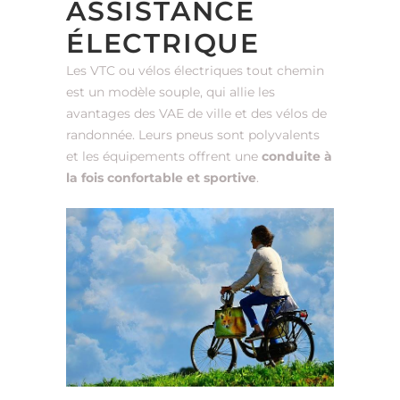
ASSISTANCE
ÉLECTRIQUE
Les VTC ou vélos électriques tout chemin
est un modèle souple, qui allie les
avantages des VAE de ville et des vélos de
randonnée. Leurs pneus sont polyvalents
et les équipements offrent une
conduite à
la fois confortable et sportive
.