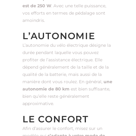
est de 250 W
. Avec une telle puissance,
vos efforts en termes de pédalage sont
amoindris.
L’AUTONOMIE
L’autonomie du vélo électrique désigne la
durée pendant laquelle vous pouvez
profiter de l’assistance électrique. Elle
dépend généralement de la taille et de la
qualité de la batterie, mais aussi de la
manière dont vous roulez. En général,
une
autonomie de 80 km
est bien suffisante,
bien qu’elle reste généralement
approximative.
LE CONFORT
Afin d’assurer le confort, misez sur un
modèle qui
s’adapte à votre mode de