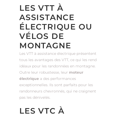
LES VTT À
ASSISTANCE
ÉLECTRIQUE OU
VÉLOS DE
MONTAGNE
Les VTT à assistance électrique présentent
tous les avantages des VTT, ce qui les rend
idéaux pour les randonnées en montagne.
Outre leur robustesse, leur
moteur
électrique
a des performances
exceptionnelles. Ils sont parfaits pour les
randonneurs chevronnés, qui ne craignent
pas les dénivelés.
LES VTC À