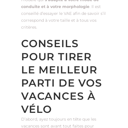
conduite et à votre morphologie
. Il est
conseillé d’essayer le VAE afin de savoir s’il
correspond à votre taille et à tous vos
critères.
CONSEILS
POUR TIRER
LE MEILLEUR
PARTI DE VOS
VACANCES À
VÉLO
D’abord, ayez toujours en tête que les
vacances sont avant tout faites pour