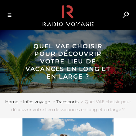
QUEL VAE CHOISIR
POUR DÉCOUVRIR
VOTRE LIEU DE
VACANCES EN LONG ET
EN LARGE ?
Home
>
Infos voyage
>
Transports
>
Quel VAE choisir pour
découvrir votre lieu de vacances en long et en large ?