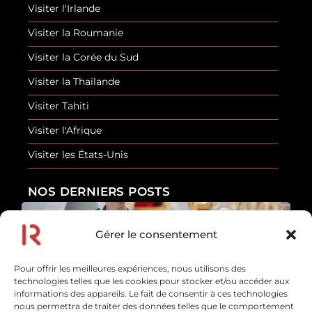
Visiter l'Irlande
Visiter la Roumanie
Visiter la Corée du Sud
Visiter la Thaïlande
Visiter Tahiti
Visiter l'Afrique
Visiter les États-Unis
NOS DERNIERS POSTS
Gérer le consentement
Les erreurs de sécurité que font la plupart des
touristes
Pour offrir les meilleures expériences, nous utilisons des
En savoir plus
technologies telles que les cookies pour stocker et/ou accéder aux
10 juillet 2026
informations des appareils. Le fait de consentir à ces technologies
nous permettra de traiter des données telles que le comportement