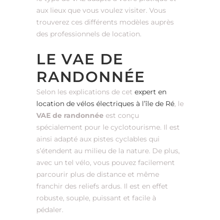
aux lieux que vous voulez visiter. Vous
trouverez ces différents modèles auprès
des professionnels de location.
LE VAE DE
RANDONNÉE
Selon les explications de cet
expert en
location de vélos électriques à l’île de Ré
, le
VAE de randonnée
est conçu
spécialement pour le cyclotourisme. Il est
ainsi adapté aux pistes cyclables qui
s’étendent au milieu de la nature. De plus,
avec un tel vélo, vous pouvez facilement
parcourir plus de distance et même
franchir des reliefs ardus. Il est en effet
robuste, souple, puissant et facile à
pédaler.