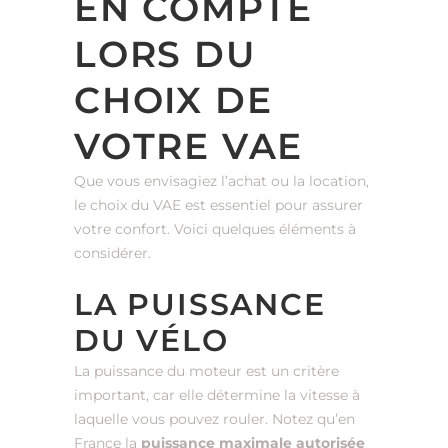
EN COMPTE
LORS DU
CHOIX DE
VOTRE VAE
Que vous envisagiez l’achat ou la location,
le choix du VAE est essentiel pour assurer
votre confort. Voici quelques éléments à
considérer.
LA PUISSANCE
DU VÉLO
La puissance du moteur est un critère
important, car elle détermine la vitesse à
laquelle vous pouvez rouler. Notez qu’en
France la
puissance maximale autorisée