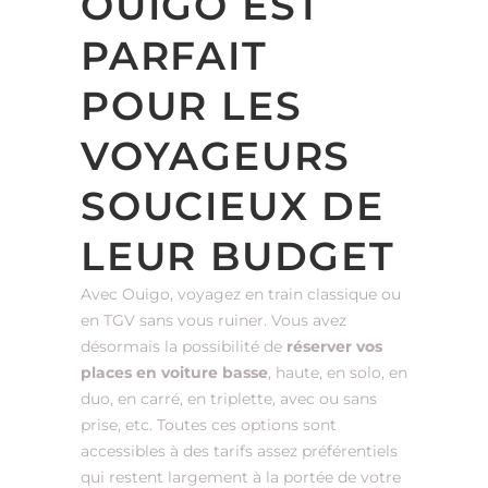
OUIGO EST
PARFAIT
POUR LES
VOYAGEURS
SOUCIEUX DE
LEUR BUDGET
Avec Ouigo, voyagez en train classique ou
en TGV sans vous ruiner. Vous avez
désormais la possibilité de
réserver vos
places en voiture basse
, haute, en solo, en
duo, en carré, en triplette, avec ou sans
prise, etc. Toutes ces options sont
accessibles à des tarifs assez préférentiels
qui restent largement à la portée de votre