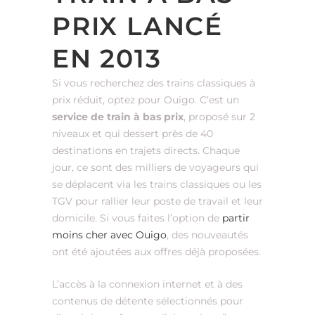
PRIX LANCÉ
EN 2013
Si vous recherchez des trains classiques à
prix réduit, optez pour Ouigo. C’est un
service de train à bas prix
, proposé sur 2
niveaux et qui dessert près de 40
destinations en trajets directs. Chaque
jour, ce sont des milliers de voyageurs qui
se déplacent via les trains classiques ou les
TGV pour rallier leur poste de travail et leur
domicile. Si vous faites l’option de
partir
moins cher avec Ouigo
, des nouveautés
ont été ajoutées aux offres déjà proposées.
L’accès à la connexion internet et à des
contenus de détente sélectionnés pour