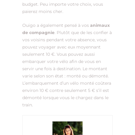
budget. Peu importe votre choix, vous
paierez moins cher.
Ouigo a également pensé à vos
animaux
de compagnie
. Plutôt que de les confier à
vos voisins pendant votre absence, vous
pouvez voyager avec eux moyennant
seulement 10 €. Vous pouvez aussi
embarquer votre vélo afin de vous en
servir une fois à destination. Le montant
varie selon son état : monté ou démonté.
L’embarquement d’un vélo monté coûtera
environ 10 € contre seulement 5 € s’il est
démonté lorsque vous le chargez dans le
train.