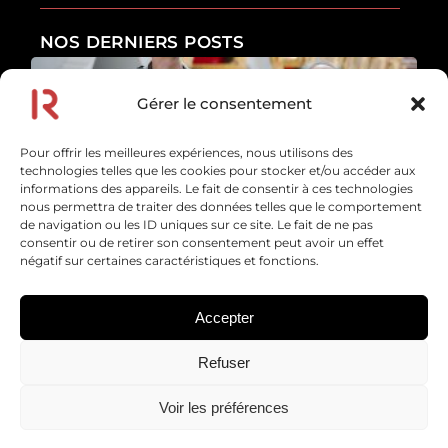
NOS DERNIERS POSTS
Gérer le consentement
Les erreurs de sécurité que font la plupart des
touristes
Pour offrir les meilleures expériences, nous utilisons des
En savoir plus
technologies telles que les cookies pour stocker et/ou accéder aux
10 juillet 2026
informations des appareils. Le fait de consentir à ces technologies
nous permettra de traiter des données telles que le comportement
de navigation ou les ID uniques sur ce site. Le fait de ne pas
Afrique : 10 sons inoubliables et les voyages pour
consentir ou de retirer son consentement peut avoir un effet
les entendre
négatif sur certaines caractéristiques et fonctions.
En savoir plus
16 juin 2026
Accepter
Trouver facilement des idées de sorties autour de
Refuser
soi
En savoir plus
29 mai 2026
Voir les préférences