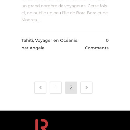
un grand nombre de voyageurs. Cette fois-
ci, on oublie un peu l'île de Bora Bora et de
Moorea....
Tahiti, Voyager en Océanie,
0
par Angela
Comments
1
2