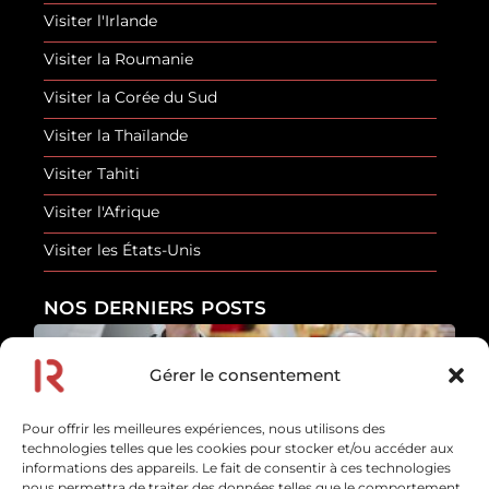
Visiter l'Irlande
Visiter la Roumanie
Visiter la Corée du Sud
Visiter la Thaïlande
Visiter Tahiti
Visiter l'Afrique
Visiter les États-Unis
NOS DERNIERS POSTS
Gérer le consentement
Les erreurs de sécurité que font la plupart des
touristes
Pour offrir les meilleures expériences, nous utilisons des
En savoir plus
technologies telles que les cookies pour stocker et/ou accéder aux
10 juillet 2026
informations des appareils. Le fait de consentir à ces technologies
nous permettra de traiter des données telles que le comportement