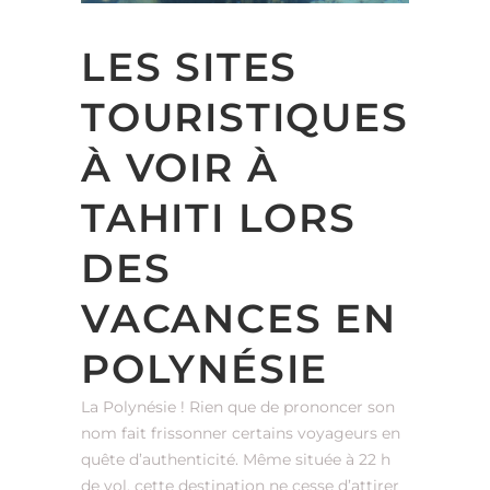
LES SITES
TOURISTIQUES
À VOIR À
TAHITI LORS
DES
VACANCES EN
POLYNÉSIE
La Polynésie ! Rien que de prononcer son
nom fait frissonner certains voyageurs en
quête d’authenticité. Même située à 22 h
de vol, cette destination ne cesse d’attirer