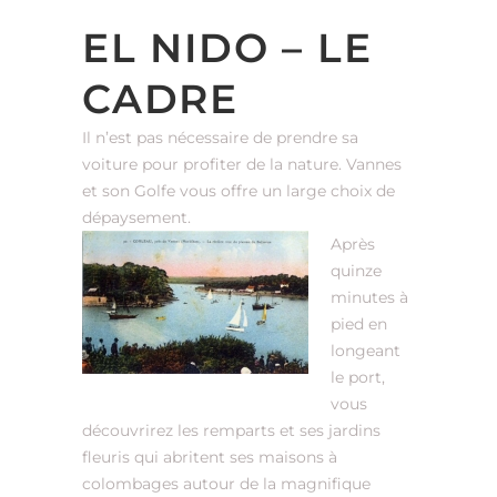
EL NIDO – LE
CADRE
Il n’est pas nécessaire de prendre sa
voiture pour profiter de la nature. Vannes
et son Golfe vous offre un large choix de
dépaysement.
Après
quinze
minutes à
pied en
longeant
le port,
vous
découvrirez les remparts et ses jardins
fleuris qui abritent ses maisons à
colombages autour de la magnifique