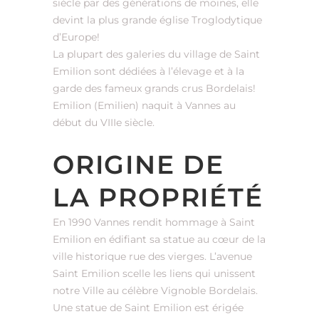
siècle par des générations de moines, elle
devint la plus grande église Troglodytique
d’Europe!
La plupart des galeries du village de Saint
Emilion sont dédiées à l’élevage et à la
garde des fameux grands crus Bordelais!
Emilion (Emilien) naquit à Vannes au
début du VIIIe siècle.
ORIGINE DE
LA PROPRIÉTÉ
En 1990 Vannes rendit hommage à Saint
Emilion en édifiant sa statue au cœur de la
ville historique rue des vierges. L’avenue
Saint Emilion scelle les liens qui unissent
notre Ville au célèbre Vignoble Bordelais.
Une statue de Saint Emilion est érigée