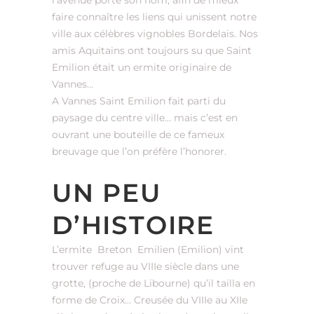
l’avenue porte son nom, afin de mieux
faire connaître les liens qui unissent notre
ville aux célèbres vignobles Bordelais. Nos
amis Aquitains ont toujours su que Saint
Emilion était un ermite originaire de
Vannes…
A Vannes Saint Emilion fait parti du
paysage du centre ville… mais c’est en
ouvrant une bouteille de ce fameux
breuvage que l’on préfère l’honorer.
UN PEU
D’HISTOIRE
L’ermite Breton Emilien (Emilion) vint
trouver refuge au VIIIe siècle dans une
grotte, (proche de Libourne) qu’il tailla en
forme de Croix… Creusée du VIIIe au XIIe