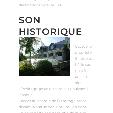
destinations vers les îles!
SON
HISTORIQUE
L’actuelle
propriété
El Nido est
bâtie sur
un très
ancien
site:
l’Ermitage. (avec ou sans « H » suivant l
‘époque)
L’accès au chemin de l’Ermitage passe
devant la statue de Saint Emilion dont