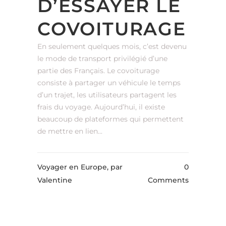
D’ESSAYER LE
COVOITURAGE
En seulement quelques mois, c’est devenu
le mode de transport privilégié d’une
partie des Français. Le covoiturage
consiste à partager un véhicule le temps
d’un trajet, les utilisateurs partagent les
frais du voyage. Aujourd’hui, il existe
beaucoup de plateformes qui permettent
de mettre en lien...
Voyager en Europe,
par
0
Valentine
Comments