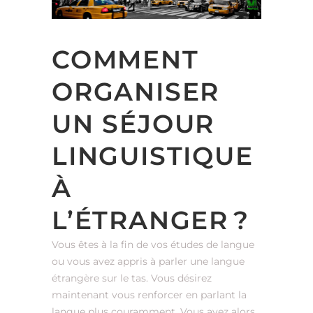
COMMENT
ORGANISER
UN SÉJOUR
LINGUISTIQUE
À
L’ÉTRANGER ?
Vous êtes à la fin de vos études de langue
ou vous avez appris à parler une langue
étrangère sur le tas. Vous désirez
maintenant vous renforcer en parlant la
langue plus couramment. Vous avez alors