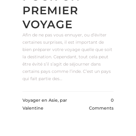
PREMIER
VOYAGE
Afin de ne pas vous ennuyer, ou d’éviter
certaines surprises, il est important de
bien préparer votre voyage quelle que soit
la destination. Cependant, tout cela peut
être évité s’il s’agit de séjourner dans
certains pays comme l’inde. C’est un pays
qui fait partie des...
Voyager en Asie,
par
0
Valentine
Comments