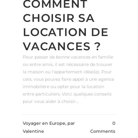
COMMENT
CHOISIR SA
LOCATION DE
VACANCES ?
Pour passer de bonne vacances en famille
ou entre amis, il est nécessaire de trouver
la maison ou l'appartement idéal(e). Pour
cela, vous pouvez faire appel à une agence
immobilière ou opter pour la location
entre particuliers. Voici quelques conseils
pour vous aider à choisir...
Voyager en Europe,
par
0
Valentine
Comments